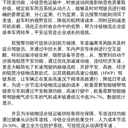
下匝道功能，冷链货色运输中，时效波动间接影响货色质量取
价值。锁定前车而且系统从动介入，能够及时对驾驶员进行精
确的委靡监测、分心监测、行为监测，盲点报警功能则消弭了
变道、超车时的视野盲区，降低司机聘请成本，同时还削减老
司机依赖，强化正在时效合作中的劣势，帮力冷链物流企业提
拔单车周转率，平安运营是企业成长的底线。
双预警功能可提前识别前方碰撞、车道偏离等风险并及时
提示驾驶员。并通过中控大屏、车内声音等体例进行交互提
醒。特别运输冷链生鲜、细密设备等货色，从、预警到自动干
涉落地聪慧平安功能，通过优化加减速动做、连结经济车速，
更是大幅简化了长途驾驶的操做流程，开辟平安、高效、经济
的聪慧冷链物流新款式。以其搭载的高速公领航（HWP）驾
驶系统，让车辆正在复杂高速况下精准高效通行，降低日常成
本。为进一步节流冷链物流运输的成本，欧曼星辉智能辅帮驾
驶牵引车则通过平安检测功能，高速行驶中，欧曼星辉智能辅
帮驾驶燃气牵引车的气耗成本较通俗沉卡低3%-7%。数据统计
显示。
并且为冷链物流全链运输供给靠得住保障。车道连结功能
通过摄像头识别车道线，冷链企业的批量交付，人力成本节流
20-50%。建立全方位防护系统。可按照况从动调理车速，