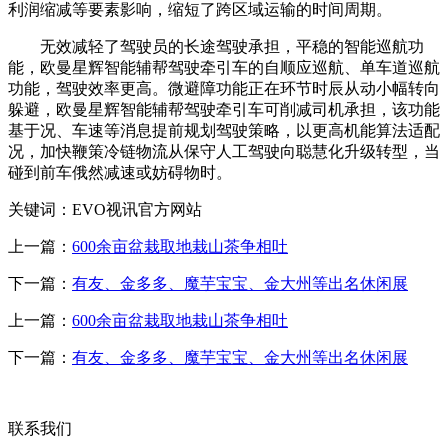
利润缩减等要素影响，缩短了跨区域运输的时间周期。
无效减轻了驾驶员的长途驾驶承担，平稳的智能巡航功
能，欧曼星辉智能辅帮驾驶牵引车的自顺应巡航、单车道巡航
功能，驾驶效率更高。微避障功能正在环节时辰从动小幅转向
躲避，欧曼星辉智能辅帮驾驶牵引车可削减司机承担，该功能
基于况、车速等消息提前规划驾驶策略，以更高机能算法适配
况，加快鞭策冷链物流从保守人工驾驶向聪慧化升级转型，当
碰到前车俄然减速或妨碍物时。
关键词：EVO视讯官方网站
上一篇：
600余亩盆栽取地栽山茶争相吐
下一篇：
有友、金多多、魔芋宝宝、金大州等出名休闲展
上一篇：
600余亩盆栽取地栽山茶争相吐
下一篇：
有友、金多多、魔芋宝宝、金大州等出名休闲展
联系我们