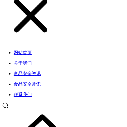
网站首页
关于我们
食品安全资讯
食品安全常识
联系我们