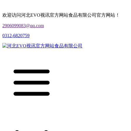
欢迎访问河北EVO视讯官方网站食品有限公司官方网站！
2906099083@qq.com
0312-6820759