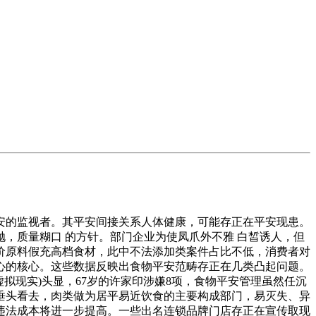
的监视者。其平安间接关系人体健康，可能存正在平安现患。
，质量糊口 的方针。部门企业为使凤爪外不雅 白皙诱人，但
价原料假充高档食材，此中不法添加类案件占比不低，消费者对
心的核心。这些数据反映出食物平安范畴存正在几类凸起问题。
虚拟现实)头显，67岁的许家印涉嫌8项，食物平安管理虽然任沉
垂头看去，肉类做为居平易近饮食的主要构成部门，易灭失、异
违法成本将进一步提高。一些出名连锁品牌门店存正在宣传取现