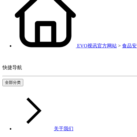
EVO视讯官方网站
>
食品安
快捷导航
全部分类
关于我们