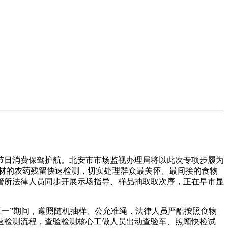
日消费保驾护航。北安市市场监视办理局将以此次专项步履为
食材的农药残留快速检测，切实处理群众最关怀、最间接的食物
管所法律人员同步开展示场指导、样品抽取取次序，正在早市显
一”期间，遵照随机抽样、公允准绳，法律人员严酷按照食物
速检测流程，查验检测核心工做人员出动查验车、照顾快检试