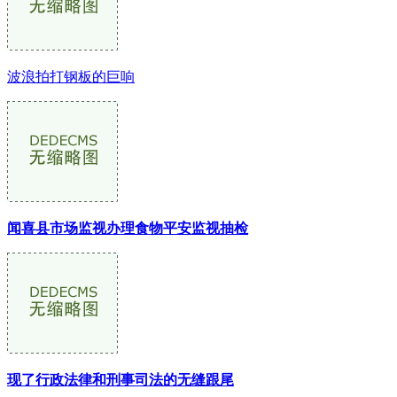
波浪拍打钢板的巨响
闻喜县市场监视办理食物平安监视抽检
现了行政法律和刑事司法的无缝跟尾