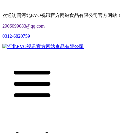
欢迎访问河北EVO视讯官方网站食品有限公司官方网站！
2906099083@qq.com
0312-6820759