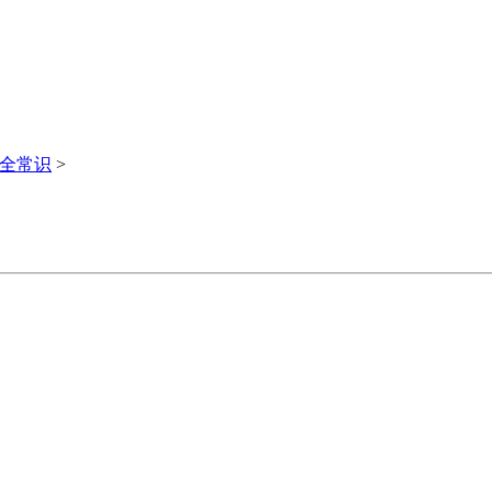
全常识
>