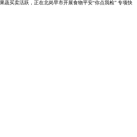
、果蔬买卖活跃，正在北岗早市开展食物平安“你点我检” 专项快
。