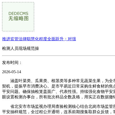
推进监管法律聪慧化程度全面跃升；对强
检测人员现场规范操
发布时间：
2026-05-14
涵盖叶菜类、瓜果类、根茎类等多种常见蔬菜生果，为全市
契机，提振早市消费决心。是市平易近日常采购生鲜食材的焦点
平安问题。确保抽检笼盖面广、代表性强。持续强化食物平安
眼设置检测办事台，所有批次样品全数及格，用实正在数据撤
省北安市市场监视办理局查验检测核心结合北岗市场监管所，
平安抽样规范，全过程公开通明，连系前期搜集取群众反馈，