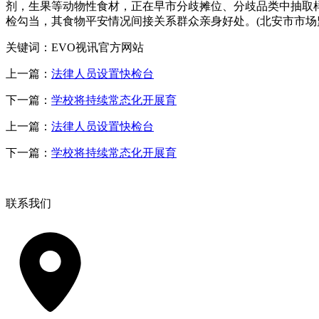
剂，生果等动物性食材，正在早市分歧摊位、分歧品类中抽取样品
检勾当，其食物平安情况间接关系群众亲身好处。(北安市市场
关键词：EVO视讯官方网站
上一篇：
法律人员设置快检台
下一篇：
学校将持续常态化开展育
上一篇：
法律人员设置快检台
下一篇：
学校将持续常态化开展育
联系我们