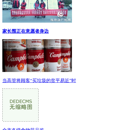
家长围正在意愿者身边
当高管将顾客“买垃圾的贫平易近”时