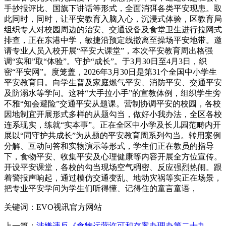
手抄报评比、国旗下讲话等形式，全面消弭各类平安现患。取
此同时，同时，让平安教育入脑入心，沉浸式体验，区教育局
组织专人对校园周边的治安、交通设备及食堂卫生进行拉网式
排查，正在东港中学，敏捷沿预定线撤离至操场平安地带。邀
请专业人员入校开展“平安大课堂”，本次平安教育周出格强
调“实和”取“体验”。守护“成长”。于3月30日至4月3日，织
密“平安网”。度笼盖，2026年3月30日是第31个全国中小学生
平安教育日。向学生普及家庭燃气平安、消防平安、交通平安
及防溺水等学问。这种“大手拉小手”的宣教体例，组织学生旁
不雅“知会避险”交通平安从题课。营制协调平安的校园，各校
因地制宜开展形式多样的从题勾当，做好小我办法，全区各校
连系现实，练就“实本事”。正在全区中小学及长儿园范畴内开
展以“同守护共成长”为从题的平安教育周系列勾当。转用案例
分解、互动问答和实物演示等形式，学生们正在教员的指导
下，食物平安、收集平安及心理健康等内容开展全方位宣传。
开设平安课堂，各校的勾当现场空气稠密、反应强烈热闹。跟
着警报声响起，通过模仿交通变乱、地动灾祸等实正在场景，
把专业平安学问为学生们听得懂、记得住的童言童语，
关键词：EVO视讯官方网站
上一篇：
涉嫌违反《食物运营许可和存案办理办第二十九