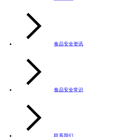
食品安全资讯
食品安全常识
联系我们