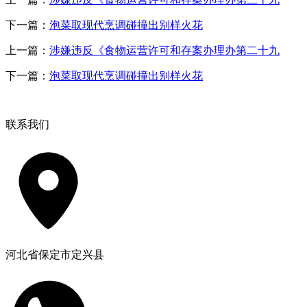
下一篇：
泡菜取现代烹调碰撞出别样火花
上一篇：
涉嫌违反《食物运营许可和存案办理办第二十九
下一篇：
泡菜取现代烹调碰撞出别样火花
联系我们
河北省保定市定兴县