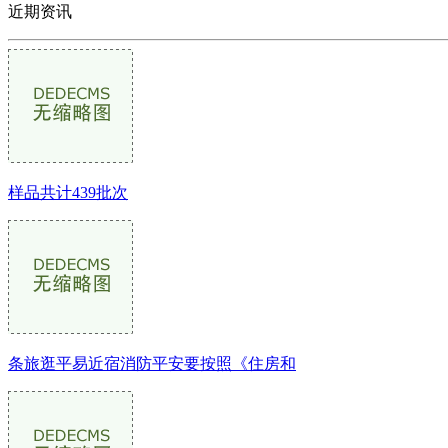
近期资讯
样品共计439批次
条旅逛平易近宿消防平安要按照《住房和