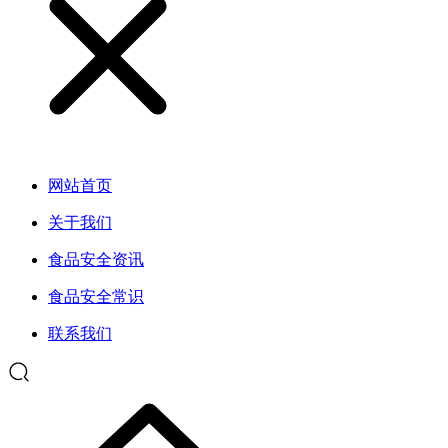
网站首页
关于我们
食品安全资讯
食品安全常识
联系我们