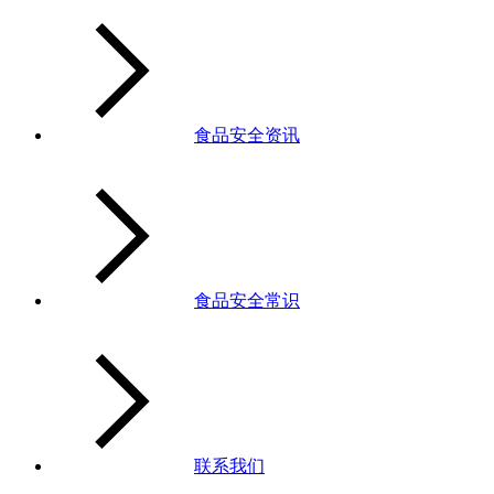
食品安全资讯
食品安全常识
联系我们