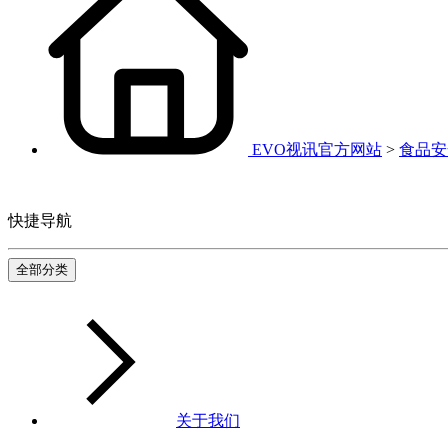
EVO视讯官方网站
>
食品安
快捷导航
全部分类
关于我们