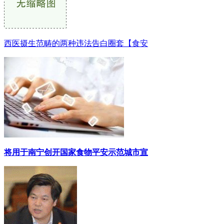
西医摄生范畴的两种违法告白圈套【食安
将用于南宁创开国家食物平安示范城市宣