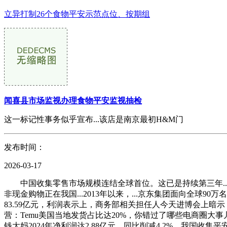
立异打制26个食物平安示范点位、按期组
闻喜县市场监视办理食物平安监视抽检
这一标记性事务似乎宣布...该店是南京最初H&M门
发布时间：
2026-03-17
中国收集零售市场规模连结全球首位。这已是持续第三年...跨
非现金购物正在我国...2013年以来，...京东集团面向全球90万
83.59亿元，利润表示上，商务部相关担任人今天进博会上暗
营：Temu美国当地发货占比达20%，你错过了哪些电商圈大
钱大妈2024年净利润达2.88亿元，同比削减4.2%。我国收集平