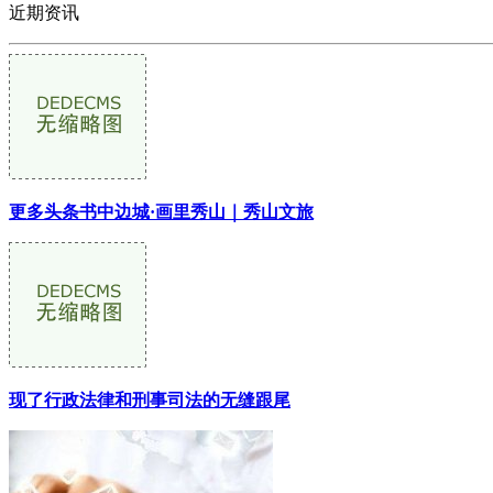
近期资讯
更多头条书中边城·画里秀山｜秀山文旅
现了行政法律和刑事司法的无缝跟尾