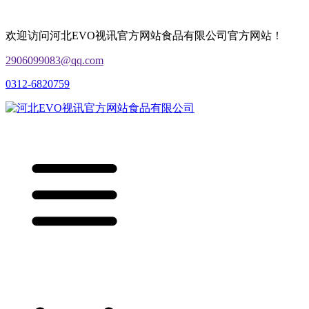
欢迎访问河北EVO视讯官方网站食品有限公司官方网站！
2906099083@qq.com
0312-6820759