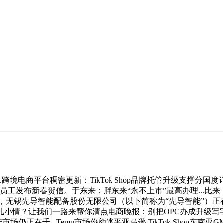
境电商平台稠密更新：TikTok Shop品牌托管升级支撑分国
名员工发布新春贺信。于东来：胖东来“永不上市”最高办理...比来，..
示，无锡先导智能配备股份无限公司（以下简称为“先导智能”）正
事儿小情？让我们一路来帮你清点电商晚报：别把OPC办成升级写
安市场仍正在千...Temu市场份额逃平亚马逊 TikTok Shop