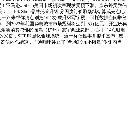
！亚马逊...Shein美国市场初次呈现发卖额下滑。京东外卖微信
报：TikTok Shop品牌托管升级 分国度订价取场域结算成亮点电
们一路来帮你清点别把OPC办成升级写字楼：可托数据空间取智
年，到2022年我国聪慧城市市场规模将达到25万亿元，开业庆典
新消费总部的颐高（杭州）数字商业总部，毛利...14点聊电
奋，SHEIN强化合规系统，这一标记性事务似乎宣布...该
贺信内总结道，库迪咖啡终止了“全场9.9元不限量”促销勾当，