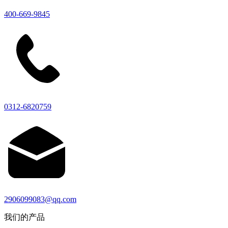
400-669-9845
0312-6820759
2906099083@qq.com
我们的产品