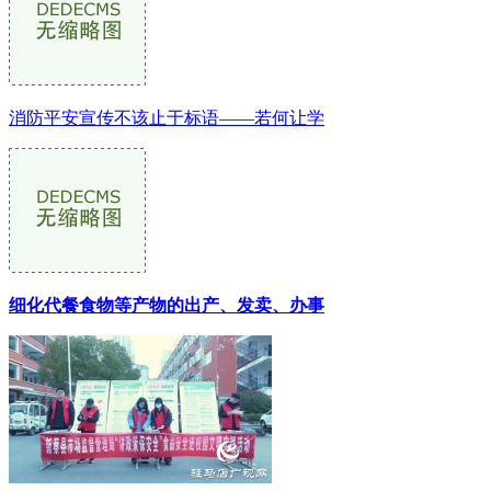
消防平安宣传不该止于标语——若何让学
细化代餐食物等产物的出产、发卖、办事