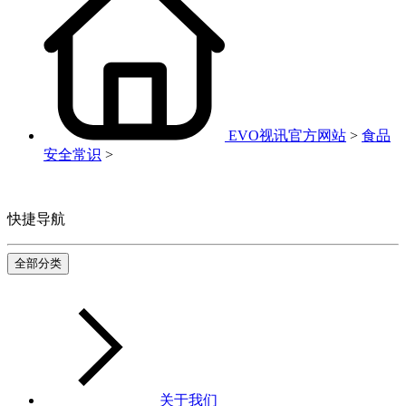
EVO视讯官方网站
>
食品
安全常识
>
快捷导航
全部分类
关于我们