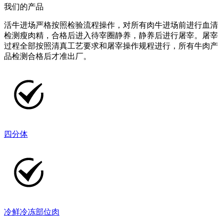
我们的产品
活牛进场严格按照检验流程操作，对所有肉牛进场前进行血清
检测瘦肉精，合格后进入待宰圈静养，静养后进行屠宰。屠宰
过程全部按照清真工艺要求和屠宰操作规程进行，所有牛肉产
品检测合格后才准出厂。
四分体
冷鲜冷冻部位肉