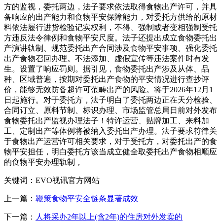
方的监视，委托两边，法子要求依法取得食物出产许可，并具
备响应的出产能力和食物平安保障能力，对委托方供给的原材
料依法履行进货检验记实权利，不得、强制或者变相强制受托
方违反法令律例和食物平安尺度。法子还提出成立食物委托出
产演讲轨制、规范委托出产合同涉及食物平安事项、强化委托
出产食物召回办理。不法添加、虚假宣传等违法案件时有发
生。设置了响应罚则。据引见，食物委托出产涉及从体、品
种、区域普遍，按期对委托出产食物的平安情况进行查抄评
价，能够无效防备超许可范畴出产的风险。将于2026年12月1
日起施行。对于委托方，法子明白了委托两边正在天分检验、
合同订立、原料节制、标识办理、市场监管总局日前对外发布
食物委托出产监视办理法子！特许运营、贴牌加工、来料加
工、定制出产等体例将被纳入委托出产办理。法子要求符律关
于食物出产运营许可相关要求，对于受托方，对委托出产的食
物平安担任，明白委托方该当成立健全取委托出产食物相顺应
的食物平安办理轨制，
关键词：EVO视讯官方网站
上一篇：
鞭策食物平安全链条显著成效
下一篇：
人将采办2年以上(含2年)的住房对外发卖的