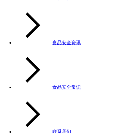
食品安全资讯
食品安全常识
联系我们