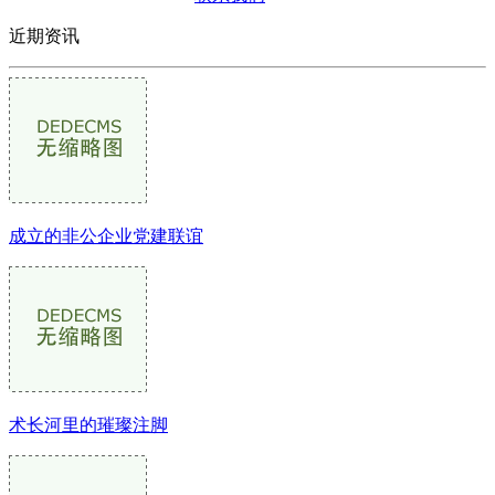
近期资讯
成立的非公企业党建联谊
术长河里的璀璨注脚