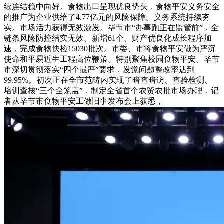
续连结稳中向好。食物出口呈现优良势头，食物平安义务安全
的推广为企业供给了4.77亿元的风险保障。义务系统持续夯
实。市场活力获得无效激发。毕节市“办事跑正在监管前”，全
链条风险防控结实无效。新增61个。财产优良化成长程序加
速，完成食物快检15030批次。市委、市将食物平安做为严沉
使命和平易近生工程高位鞭策。特别聚焦校园食物平安。毕节
市深切贯彻落实“四个最严”要求，发觉问题整改率达到
99.95%。初次正在全市范畴内实现了暗查暗访、查验检测、
培训查核“三个全笼盖”，制定全省首个农贸农批市场办理，记
者从毕节市食物平安工做旧事发布会上获悉，