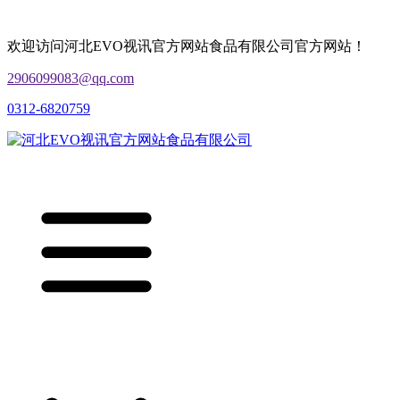
欢迎访问河北EVO视讯官方网站食品有限公司官方网站！
2906099083@qq.com
0312-6820759