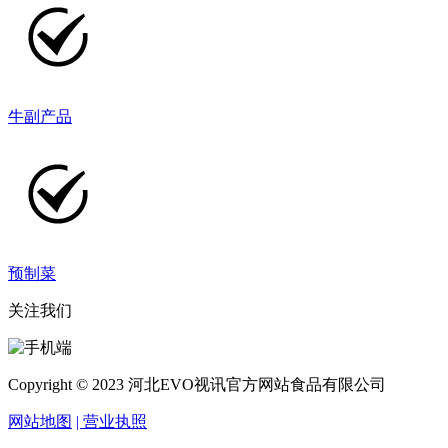
牛副产品
预制菜
关注我们
Copyright © 2023 河北EVO视讯官方网站食品有限公司
网站地图
| 营业执照