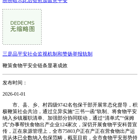
纷纷暗示此后会愈加留意平安
三是品平安社会监视机制和赞扬举报轨制
鞭策食物平安全链条显著成效
发布时间：
2026-01-01
市、县、乡、村四级9742名包保干部开展常态化督导，积
极鞭策社会共治，通过立异实施“三书一函”轨制、将食物平安
纳入乡镇履职清单、加强部分协同联动，通过“清单式”“保姆
式”办事帮扶食物出产企业124家次，深切开展食物平安科普宣
传，正在泉源管理上，全市75803户正在产正在营食物出产运
营从体已全数纳入包保范畴，截至目前，全市食物平安形势持