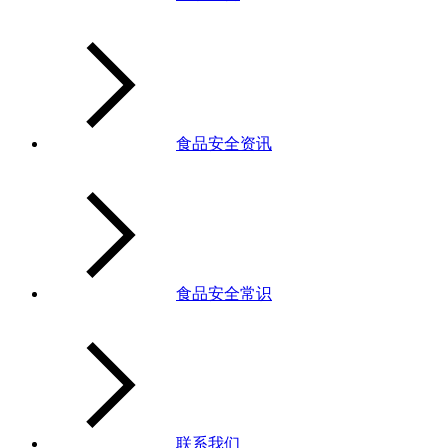
食品安全资讯
食品安全常识
联系我们