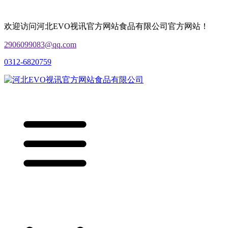
欢迎访问河北EVO视讯官方网站食品有限公司官方网站！
2906099083@qq.com
0312-6820759