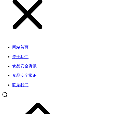
网站首页
关于我们
食品安全资讯
食品安全常识
联系我们