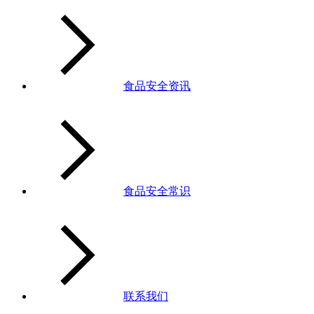
食品安全资讯
食品安全常识
联系我们