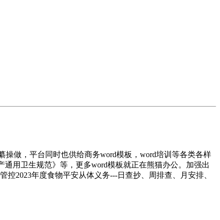
做，平台同时也供给商务word模板，word培训等各类各样
产通用卫生规范》等，更多word模板就正在熊猫办公。加强出
2023年度食物平安从体义务---日查抄、周排查、月安排、