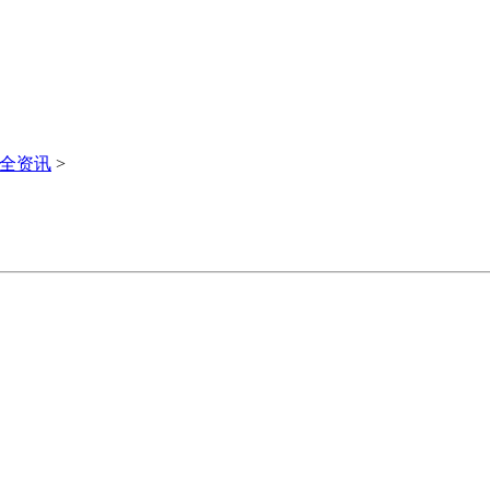
全资讯
>