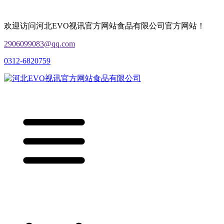
欢迎访问河北EVO视讯官方网站食品有限公司官方网站！
2906099083@qq.com
0312-6820759