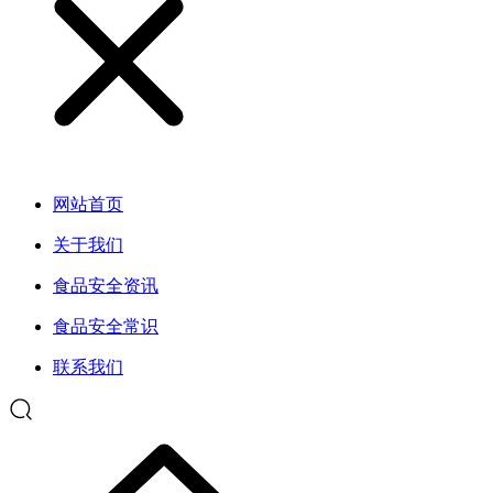
网站首页
关于我们
食品安全资讯
食品安全常识
联系我们