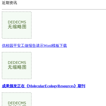
近期资讯
供校园平安工做报告请示Word模板下载
成果颁发正在《MolecularEcologyResources》期刊