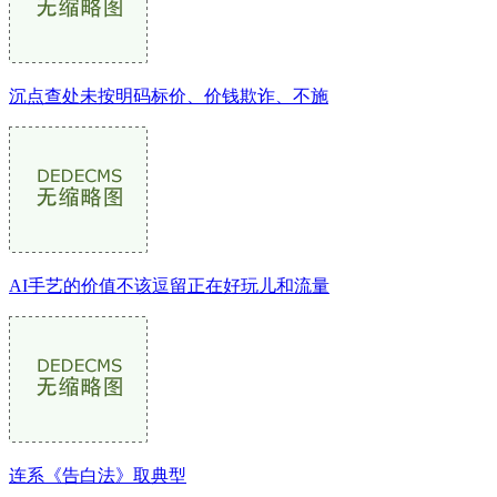
沉点查处未按明码标价、价钱欺诈、不施
AI手艺的价值不该逗留正在好玩儿和流量
连系《告白法》取典型