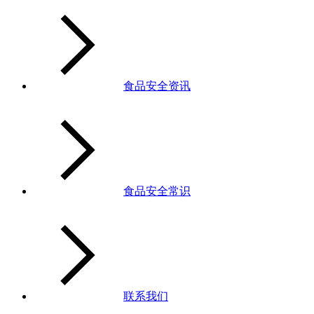
食品安全资讯
食品安全常识
联系我们