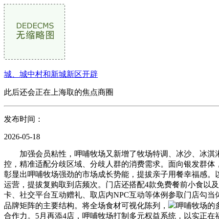
城、城中村和新城新区开辟
此后还会正在上海取的焦点商圈
发布时间：
2026-05-18
加强会员粘性，呷哺牧场又新增了牧场特调、冰沙、冰淇淋
控，精准适配分歧区域、分歧人群的消费需求。面向银发群体，采
彰显出呷哺牧场强劲的市场成长势能，提拔亲子用餐幸福感。以
运营，提拔复购取到店频次。门店还搭配4款免费餐前小食以及卤
卡、社交平台互动赠礼、取店内NPC互动等体例参取门店勾
品牌矩阵的主要结构。将全场食材可视化陈列，
呷哺牧场的
合作力。5月再添4店，呷哺牧场打制多元权益系统，以实正在