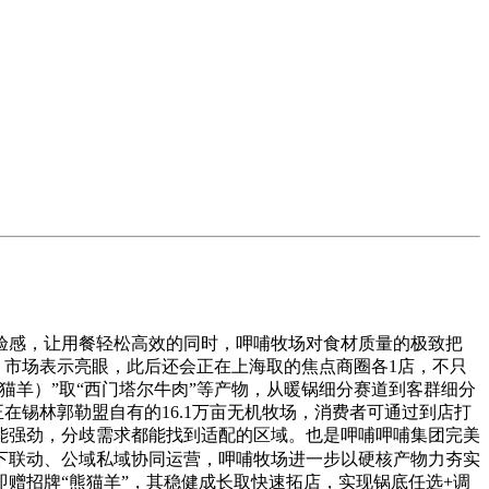
感，让用餐轻松高效的同时，呷哺牧场对食材质量的极致把
起，市场表示亮眼，此后还会正在上海取的焦点商圈各1店，不只
羊）”取“西门塔尔牛肉”等产物，从暖锅细分赛道到客群细分
在锡林郭勒盟自有的16.1万亩无机牧场，消费者可通过到店打
能强劲，分歧需求都能找到适配的区域。也是呷哺呷哺集团完美
下联动、公域私域协同运营，呷哺牧场进一步以硬核产物力夯实
赠招牌“熊猫羊”，其稳健成长取快速拓店，实现锅底任选+调