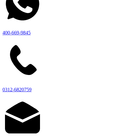
400-669-9845
0312-6820759