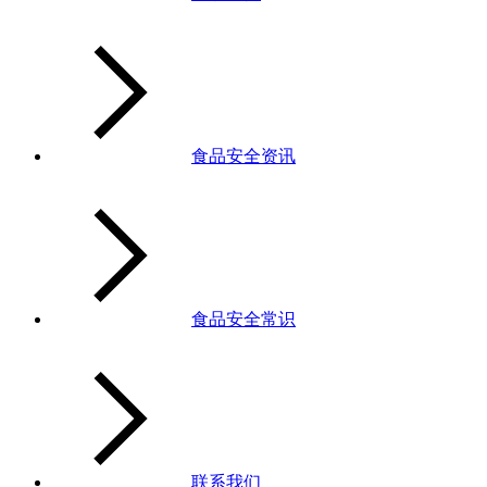
食品安全资讯
食品安全常识
联系我们