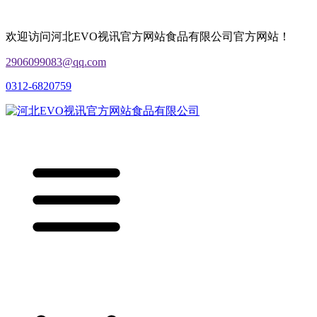
欢迎访问河北EVO视讯官方网站食品有限公司官方网站！
2906099083@qq.com
0312-6820759