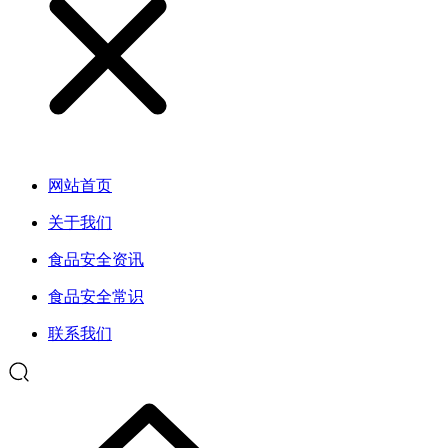
网站首页
关于我们
食品安全资讯
食品安全常识
联系我们