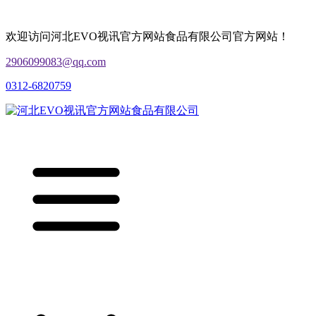
欢迎访问河北EVO视讯官方网站食品有限公司官方网站！
2906099083@qq.com
0312-6820759