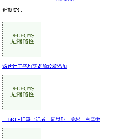
近期资讯
该伙计工平均薪资前较着添加
：BRTV旧事（记者：周思彤、关杉、白雪微