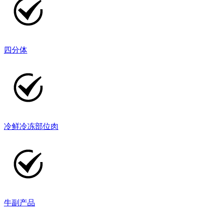
四分体
冷鲜冷冻部位肉
牛副产品