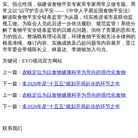
实、指点性强，福建省食物平安专家库专家周常义做专题。周
常义以“以守护舌尖平安——《中华人平易近国食物平安法》
解读取食物平安全链条监管”为从题，结实推进省市县联动监
视工做。为取会人员此后进一步依法履职、规范监管！系统分
解了食物平安全链条监管的沉难点问题。供给了贵重的思和无
力的指点。整场既有理论高度，环绕食物平安相关法令律例的
根基准绳、修订内容、实施成效及凸起问题等内容展开，晋江
市常委会带领陈长义、林嘉达、李德铭加入勾当。
关键词：EVO视讯官方网站
上一篇：
农畉定位为以食物健康科学为导向的现代化食物
下一篇：
多2026年是“十五五”规划开局起步的环节之年
上一篇：
农畉定位为以食物健康科学为导向的现代化食物
下一篇：
多2026年是“十五五”规划开局起步的环节之年
联系我们