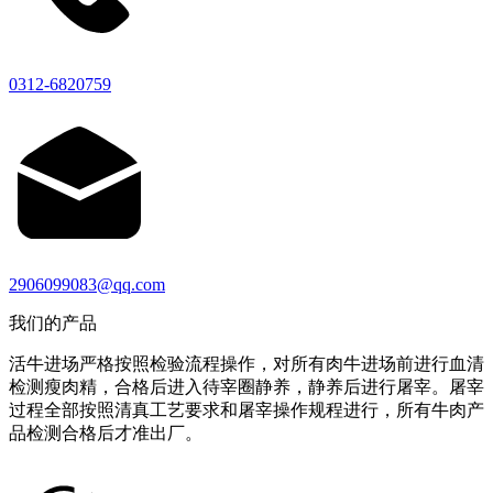
0312-6820759
2906099083@qq.com
我们的产品
活牛进场严格按照检验流程操作，对所有肉牛进场前进行血清
检测瘦肉精，合格后进入待宰圈静养，静养后进行屠宰。屠宰
过程全部按照清真工艺要求和屠宰操作规程进行，所有牛肉产
品检测合格后才准出厂。