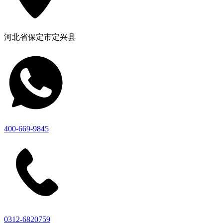
河北省保定市定兴县
400-669-9845
0312-6820759