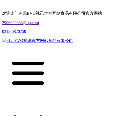
欢迎访问河北EVO视讯官方网站食品有限公司官方网站！
2906099083@qq.com
0312-6820759