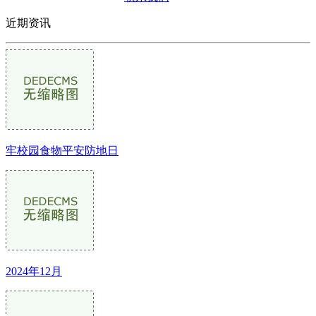
近期资讯
牢校园食物平安防地日
2024年12月