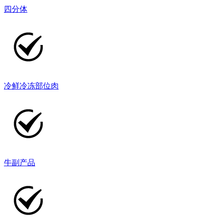
四分体
冷鲜冷冻部位肉
牛副产品