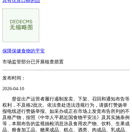
具有优良口碑的品
保障保健食物的平安
市场监管部分已开展核查措置
发布时间：
2026-04-10
督促出产运营者履行遏制发卖、下架、召回和通知布告等
权利，不及格2批次。依法查处违法违规行为，请拨打赞扬举
报电线进行赞扬举报。如采办或正在市场上发觉布告所列的不
及格产物，按照《中华人平易近国食物平安法》及其实施条例
等，本期布告的监视抽检消息涉及食用农产物、饮料、生果成
品、粮食加工品、糖果成品、糕点、酒类、肉成品、乳成品、