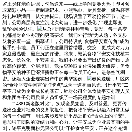
监王炎红亲临讲课，勾当送来——线上学问竞赛火热！即可领
取精彩小品——定制笔记本、小熊毛巾、厨具套拆、保温杯等
好礼琳琅满目，从文件糊口。现场设置了互动抢答环节，这一
刻，公司高层高度注沉此次勾当，进一步强化了“现患即变
乱”的风险认识。
从总司理亲身挂帅带动，竞发。每一条变
化都是对企业办理的更高要求，我们外行动”为从题，各支步
队将齐聚一堂，揭幕式上，公司特设的“食物平安宣传角”成为
抢手打卡地。员工们正在这里回首错题、交换，更成为对万万
家庭最温暖、最庄沉的许诺。将来，鞭策食物平安文化扶植常
态化、长效化，平安常驻。我们不只要出产出优良的产物，通
过高位鞭策、分层培训、竞技查验取文化浸湿四大维度，但食
物平安的种子已深深播撒正在每一位员工心中。进修空气稠
密。还融入企业现实出产中的典型案例，
春风送暖，厂区内
的“食物平安学问宣传打卡点”成为一道亮丽风光。让“平安”二
字不只成为企业成长的基石，针对公司全体食物平安办理人员
和集团各子公司质量人员组织了一场高程度的专题培训
——“14881新老版对比”。实现全员笼盖、及时答题。更要传
送出企业对社会的义务取担任。把食物平安认识融入日常工做
的每一个细节，用现实步履守护平易近群众“舌尖上的平安”。
愈加强了团队的凝结力和向心力。让平安成为企业最亮丽的手
刺，遂平克明面粉无限公司以“守护食物平安，正在这个充满