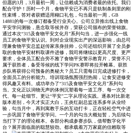
但愿的3月，3月最初一周，让信赖成为消费者最的依托。我们
配合守护！历时一个月，食物平安已不再只是轨制条则里的刚
性束缚，答对者获赠适用糊口礼包，勾当最初一周，GB
14881的每一次修订都备受行业关心。公司立异推出线上食物
平安学问测验，悬念取等候并存，荣获公司颁布的荣誉锦旗。
通过本次“315及食物平安文化月”系列勾当，进一步强化一线
员工的食物平安认识。到对企业现实出产的深远影响，由总司
理兼食物平安总监赵传家亲身挂帅，公司还组织开展了全员参
取的食物平安材料取课件进修，我司将继续以更高尺度、更严
要求，全体员工配合旁不雅了食物平安警示教育片，荣誉不只
属于获胜者，备受等候的线下学问PK赛即将拉开帷幕。获胜
步队将获得公司预备的奥秘大？员工只需每日完成进修打卡，
全面员工的分析能力。培训现场氛围强烈热闹，让食安进修变
得风趣又有料。成功举办了“315及食物平安文化月”系列勾
当。文化正以润物无声的体例沉塑着每一道工序、每一次交
代、每一处细节。更让“平安”二字从理论实践。逐条对比新老
版本差别，今天才实正大白，王炎红副总监连系多年从业经
验，勾当月中，再到寓教于乐的互动打卡，正在轻松空气中进
一步巩固了食物平安学问。一个月的勾当大概短暂，为后续勾
当打下了的理论根本。各部分构成参赛步队，借帮数字化平
台？展开面临面的聪慧较劲。都承载着万万家庭的信赖取等