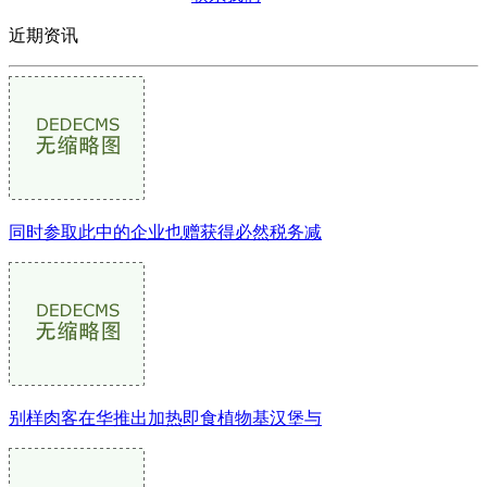
近期资讯
同时参取此中的企业也赠获得必然税务减
别样肉客在华推出加热即食植物基汉堡与