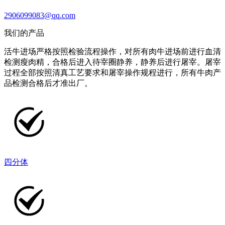
2906099083@qq.com
我们的产品
活牛进场严格按照检验流程操作，对所有肉牛进场前进行血清
检测瘦肉精，合格后进入待宰圈静养，静养后进行屠宰。屠宰
过程全部按照清真工艺要求和屠宰操作规程进行，所有牛肉产
品检测合格后才准出厂。
四分体