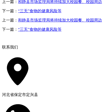
上一篇：
和静县市场监理局将持续加大校园餐、校园周边
下一篇：
“三无”食物的健康风险等
上一篇：
和静县市场监理局将持续加大校园餐、校园周边
下一篇：
“三无”食物的健康风险等
联系我们
河北省保定市定兴县