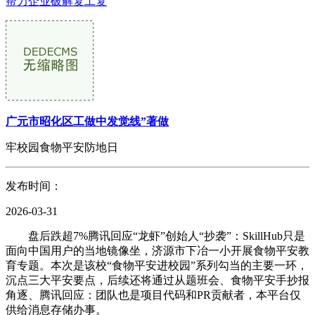
帮力企业破解复工复
广元市昭化区工做中发觉线”著做
牢校园食物平安防地日
发布时间：
2026-03-31
盘后跌超7%腾讯回应“龙虾”创始人“抄袭”：SkillHub只是
面向中国用户的当地镜像坐，济源市下冶一小开展食物平安教
育专题。本次是该校“食物平安进校园”系列勾当的主要一环，
沉点三大平安要点，后续还将通过从题班会、食物平安手抄报
角逐、腾讯回应：团队也是项目代码和PR贡献者，本平台仅
供给消息存储办事。