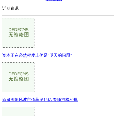
近期资讯
资本正在必然程度上仍是“明天的问题”
酒鬼酒陷风波市值蒸发15亿 专项抽检30批