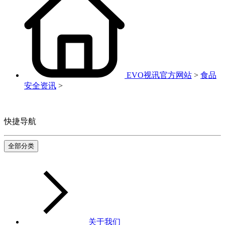
EVO视讯官方网站
>
食品
安全资讯
>
快捷导航
全部分类
关于我们