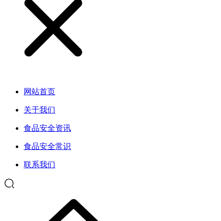
网站首页
关于我们
食品安全资讯
食品安全常识
联系我们