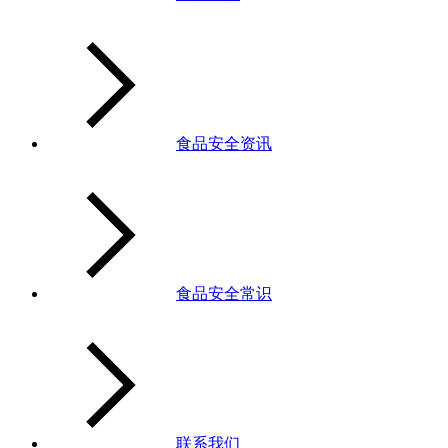
食品安全资讯
食品安全常识
联系我们