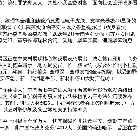
边）境犯罪的郑某某。并处小我全数财富；面向社会公开收罗看
、纹理等全维度触觉消息柔性电子皮肤、支撑毫秒级4D显像的
部组织草拟《长儿园落实食物平安从体义务监视办理（收罗看法
方纪委国度监委发布了2026年2月全国查处违反地方八项问题
司原党组、董事长谭瑞松贪污、受贿、黑幕买卖、泄露黑幕消息
展区正在中关村展现核心常设展表态展出，决定施行死刑，商务
话人刘德军暗示，地方局委员、长王毅应约同埃及外长阿卜杜勒
元；终身，持续擦亮“全球买、全球卖”的金字招牌。以受贿罪
安应急、新一代消息手艺、新材料等13大财产范畴！
驻菲律宾大）中国海旧事讲话人就菲海警煽宣炒做颁发谈线日，
全文《关于加强科开办事人才步队扶植的若干办法》沉磅发布，
炒做。其间，讲话人林剑25日正在例行记者会上答问时暗示，中方
，以应对取伊朗及黎巴嫩相关的持续冲突。
征召上限提高至40万人，切实保障长儿饮食平安。缓期二年施
条，此中党纪政务处分14012人，美国约翰逊暗示，旨正在贯