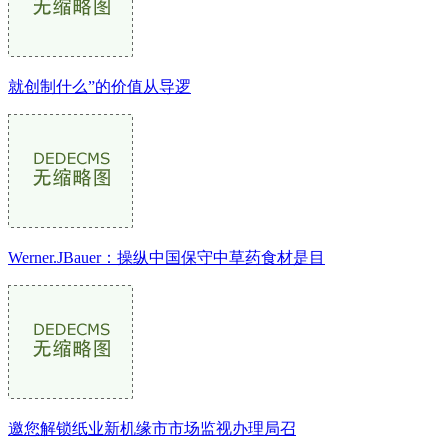
就创制什么”的价值从导逻
Werner.JBauer：操纵中国保守中草药食材是目
邀您解锁纸业新机缘市市场监视办理局召