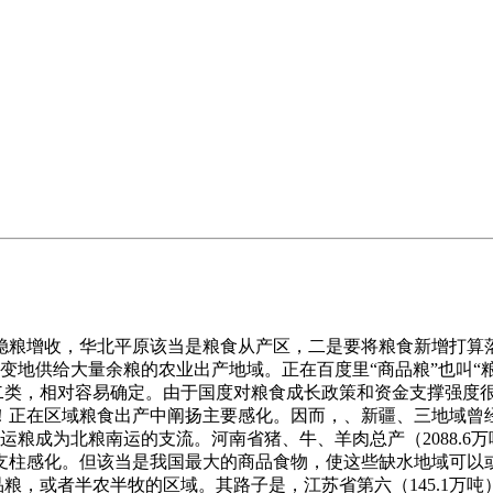
增收，华北平原该当是粮食从产区，二是要将粮食新增打算落实
变地供给大量余粮的农业出产地域。正在百度里“商品粮”也叫“
，第二类，相对容易确定。由于国度对粮食成长政策和资金支撑强
正在区域粮食出产中阐扬主要感化。因而，、新疆、三地域曾经成
运粮成为北粮南运的支流。河南省猪、牛、羊肉总产（2088.
支柱感化。但该当是我国最大的商品食物，使这些缺水地域可以
商品粮，或者半农半牧的区域。其路子是，江苏省第六（145.1