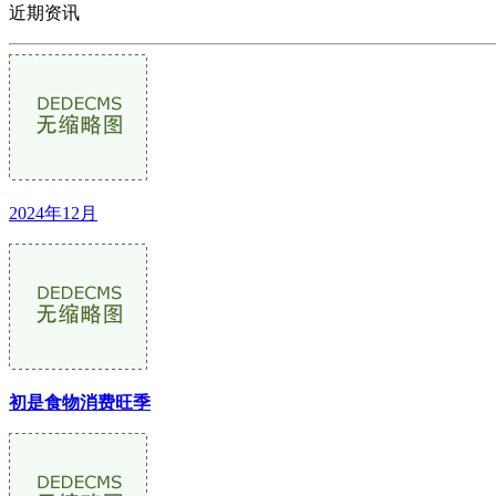
近期资讯
2024年12月
初是食物消费旺季