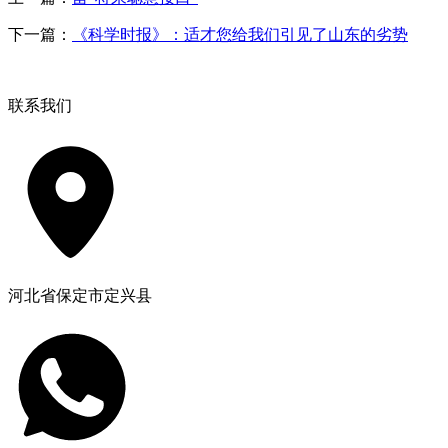
下一篇：
《科学时报》：适才您给我们引见了山东的劣势
联系我们
河北省保定市定兴县