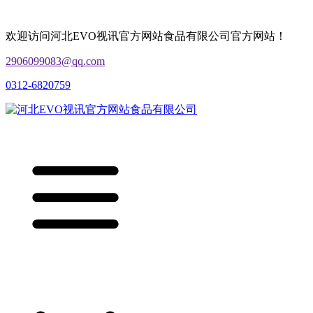
欢迎访问河北EVO视讯官方网站食品有限公司官方网站！
2906099083@qq.com
0312-6820759