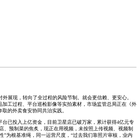
对外展现，转向了全过程的风险节制。就会更信赖、更安心。
品加工过程、平台巡检影像等实拍素材，市场监管总局正在《外
参取的外卖食安协同共治实践。
台已投入上亿资金，目前卫星店已破万家，累计获得4亿元专
外卖店、预制菜的焦炙，现正在用视频，未按照上传视频、视频制
性”为根基准绳，同一运营尺度，“过去我们靠照片审核，业内