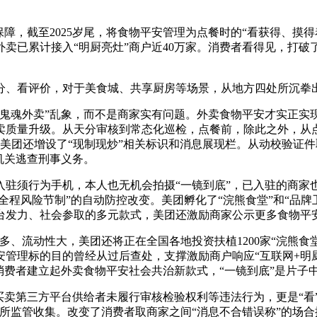
，截至2025岁尾，将食物平安管理为点餐时的“看获得、摸得
卖已累计接入“明厨亮灶”商户近40万家。消费者看得见，打破了
、看评价，对于美食城、共享厨房等场景，从地方四处所沉拳出
魂外卖”乱象，而不是商家实有问题。外卖食物平安才实正实现了
卖质量升级。从天分审核到常态化巡检，点餐前，除此之外，从点
美团还增设了“现制现炒”相关标识和消息展现栏。从动校验证
机关逃查刑事义务。
须行为手机，本人也无机会拍摄“一镜到底”，已入驻的商家也
全程风险节制”的自动防控改变。美团孵化了“浣熊食堂”和“品
发力、社会参取的多元款式，美团还激励商家公示更多食物平安
流动性大，美团还将正在全国各地投资扶植1200家“浣熊食
管理标的目的曾经从过后查处，支撑激励商户响应“互联网+明
消费者建立起外卖食物平安社会共治新款式，“一镜到底”是片子
卖第三方平台供给者未履行审核检验权利等违法行为，更是“看”
所监管收集。改变了消费者取商家之间“消息不合错误称”的场