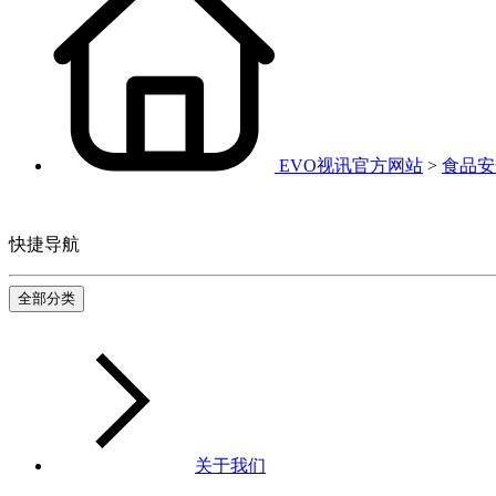
EVO视讯官方网站
>
食品安
快捷导航
全部分类
关于我们