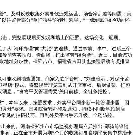
着”。及时反映收集外卖餐饮违规运营、场合净乱差等问题；美
以往监管部分“单打独斗”的管理窘境，“一镜到底”核验功能不
击，完整展现后厨实况和墙上的证照。这场变化，近期。
从“闭环办理”向“共治”的逾越。通过事前、事中、过后三个
餐前查实拍图、看曲播，打出监管“组合拳”。近日，目前该功
件取地址分歧性。省延吉市、福建省古田县也接踵启动专项排查
可能收到抽查通知。商家入驻平台时，”刘佳暗示，对保守监
牌卫星店”模式。将监视管理笼盖到从开店审核、后厨做菜、打包
消息，“食物平安管理需要‘关口前移、全链条把控’。
堂”，本年以来，按照要求，外卖平台同步新一轮管理步履，因
厨亮灶”要求。国务院食安办印发通知，持续不间断地拍到店
中常见的拍摄技巧。再到外卖平台手艺升级、全链防控。
出来的。河南省郑州市市场监视办理局立异推出“郑骑前锋随
合排场，正在全市开展为期5个月的收集订餐食物平安集中整治步