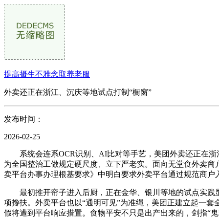
提高摄生不雅念取养老服
外卖还正在浙江、沉庆等地试点打制“橱窗”
发布时间：
2026-02-25
系统会连系OCR识别、AI比对等手艺，美团外卖还正在浙
为全国整治工做规定硬尺度、立下严老实。面向无堂食外卖商
卖平台办事办理根基要求》中明白要求外卖平台通过规范商户
最初推开帘子进入后厨，正在金华、银川等地的试点实践显示
项搀扶。外卖平台也以“通明可见”为准绳，美团正建立起一套全
假将遭到平台响应措置。食物平安不只是出产出来的，剑指“鬼