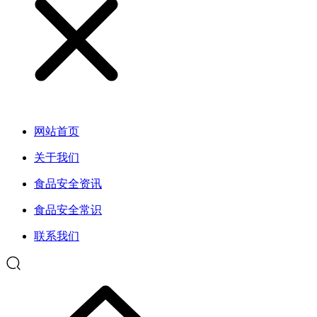
网站首页
关于我们
食品安全资讯
食品安全常识
联系我们