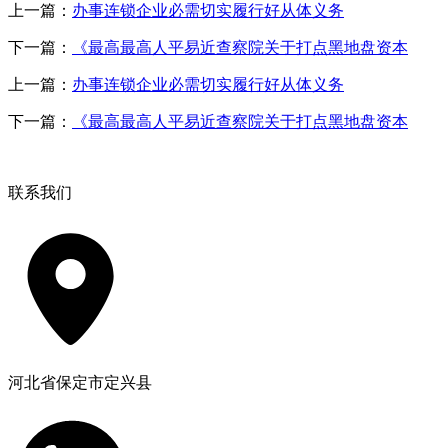
上一篇：
办事连锁企业必需切实履行好从体义务
下一篇：
《最高最高人平易近查察院关于打点黑地盘资本
上一篇：
办事连锁企业必需切实履行好从体义务
下一篇：
《最高最高人平易近查察院关于打点黑地盘资本
联系我们
河北省保定市定兴县