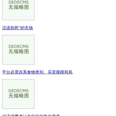
活该则死”的市场
平台必需连系食物类别、买卖规模和风