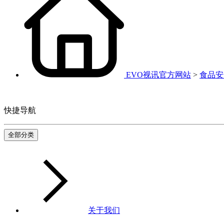
EVO视讯官方网站
>
食品安
快捷导航
全部分类
关于我们