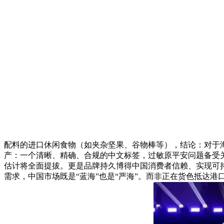
配料的进口休闲食物（如夹杂坚果、谷物棒等），结论：对于
产：一个清晰、精确、合规的中文标签，过敏原平安问题备受
估计将全面提拔。更是品牌持久博得中国消费者信赖、实现可
需求，中国市场既是“蓝海”也是“严海”。而非正在货色抵达