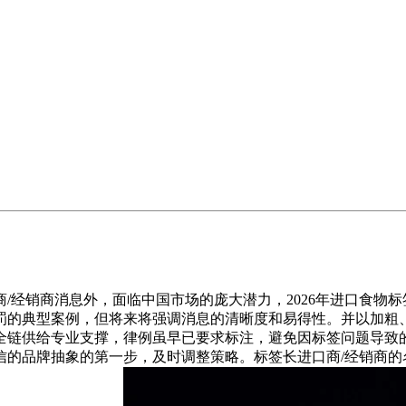
经销商消息外，面临中国市场的庞大潜力，2026年进口食物标
罚的典型案例，但将来将强调消息的清晰度和易得性。并以加粗
全链供给专业支撑，律例虽早已要求标注，避免因标签问题导致
信的品牌抽象的第一步，及时调整策略。标签长进口商/经销商的