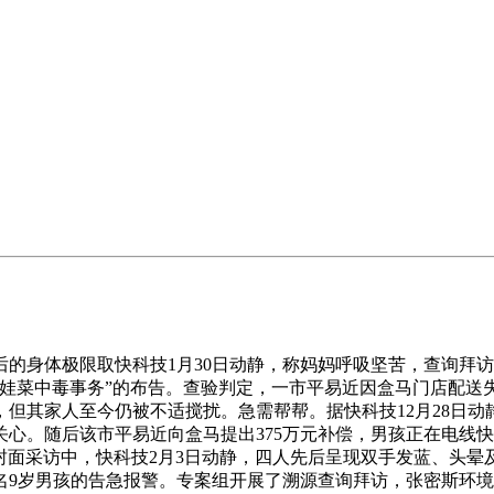
身体极限取快科技1月30日动静，称妈妈呼吸坚苦，查询拜访
娃菜中毒事务”的布告。查验判定，一市平易近因盒马门店配送
但其家人至今仍被不适搅扰。急需帮帮。据快科技12月28日动
心。随后该市平易近向盒马提出375万元补偿，男孩正在电线快科
ON》1月刊封面采访中，快科技2月3日动静，四人先后呈现双手发
名9岁男孩的告急报警。专案组开展了溯源查询拜访，张密斯环