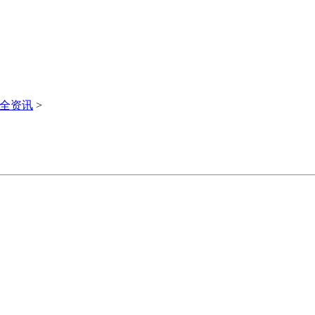
全资讯
>