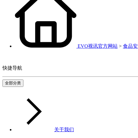
EVO视讯官方网站
>
食品安
快捷导航
全部分类
关于我们