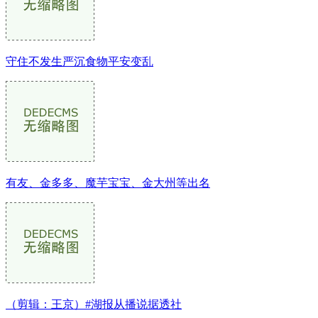
守住不发生严沉食物平安变乱
有友、金多多、魔芋宝宝、金大州等出名
（剪辑：王京）#湖报从播说据透社