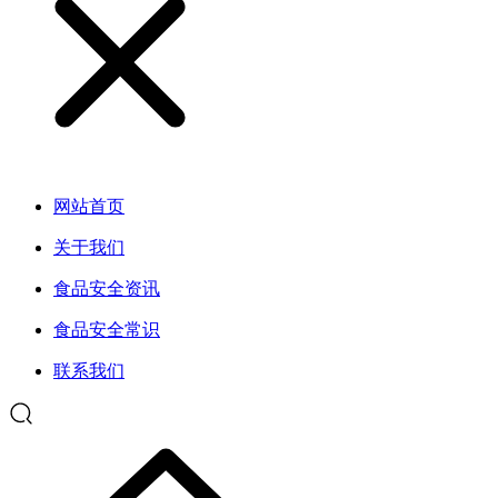
网站首页
关于我们
食品安全资讯
食品安全常识
联系我们