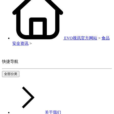
EVO视讯官方网站
>
食品
安全资讯
>
快捷导航
全部分类
关于我们