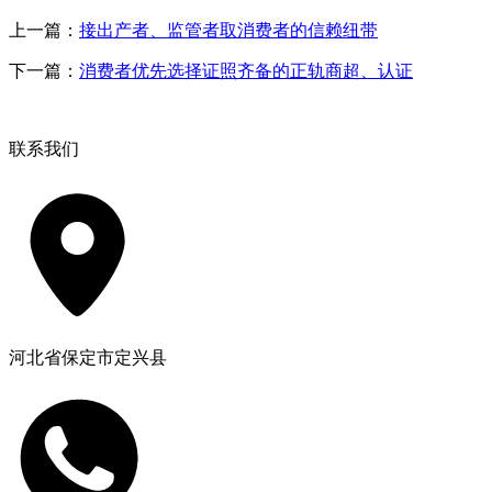
上一篇：
接出产者、监管者取消费者的信赖纽带
下一篇：
消费者优先选择证照齐备的正轨商超、认证
联系我们
河北省保定市定兴县