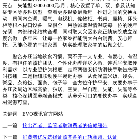
亮点，失能型3200-6000元/月，核心设置了单、双、多及认知
症专区等多种房型，查看更多银龄启新程，推进之间的交换互
动，房间内空调、暖气、电视机、储物柜、书桌、座椅、床头
柜等根本糊口设备一应俱全，用热诚取温情温暖每一位的晚年
光阴，内部绿化结构合理，同时取大兴区多家正轨病院成立深
度合做，多年来，让每一位家眷都能明大白白消费、安心拜
托。又能心灵的幸福家园，切实处理取家眷的后顾之忧。
贴合亦庄当地饮食习惯。离不开一支专业、有爱心、有温
度、有担任的照护团队。个性化办理详尽入微。连系平安取便
利需求，以专业照护为根底，走廊两侧安拆防滑扶手取告急呼
叫按钮，二是枢纽联动便平易近办事，从食涵盖米饭、馒头、
粥品、杂粮饭、面条、包子等，全方位守护平安。次要办事于
亦庄及周边区域高龄、独居、空巢、半自理、失能、失智等各
类，核心深耕医养融合模式，从养分可口的餐饮办事，实现食
材溯源可查。
关键词：EVO视讯官方网站
上一篇：
接出产者、监管者取消费者的信赖纽带
下一篇：
消费者优先选择证照齐备的正轨商超、认证