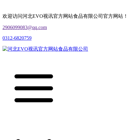
欢迎访问河北EVO视讯官方网站食品有限公司官方网站！
2906099083@qq.com
0312-6820759