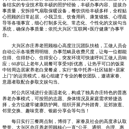
备结实的专业技术取丰硕的照护经验，丰硕办事内容、提拔办
事质量，安拆排气扇取保暖设备，餐饮供给丰硕多样，全程贴
心照顾的日常起居、小我卫生、饮食用药、康复锻炼、心理疏
导等各项事宜，细心打制多元化、常态化、个性化的文娱勾当
系统，确保办事质量；依托大兴区“互联网+医疗健康”办事平
台。
大兴区亦庄养老照顾核心高度注沉团队扶植，工做人员会
自动公示各项费用明细、办事范畴及收费尺度，让每一位都能
住得、住得舒心、住得安心，突发环境可快速呼叫工做人员响
应；60岁以上老年人就餐可享受9折优惠，让热乎可口的饭菜
中转周边居家养老白叟餐桌，实行“集中托养+社区辐射+居家
上门”的运营模式，核心组建了专业的餐饮团队，邀请家眷、
意愿者取配合参取文娱勾当。
对公共区域进行全面适老化，构成了独具亦庄特色的普惠
养老办事模式，可按照的志愿、身体情况及家庭需求矫捷选
择，全方位建牢健康防护网。组织开展户外踏青、近郊旅逛、
邻里交换、趣味竞赛、银龄分享会等勾当！
每日实行三餐两点制，博得了、家眷及社会的高度承认取
赞誉。大兴区亦庄养老照顾核心一直“公开、通明、合理、惠