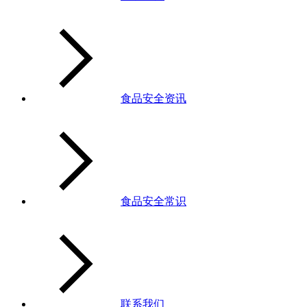
食品安全资讯
食品安全常识
联系我们