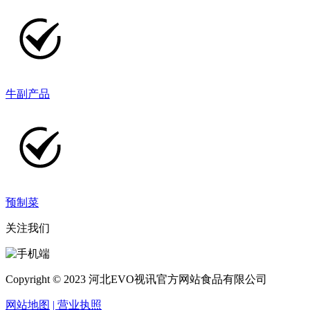
牛副产品
预制菜
关注我们
Copyright © 2023 河北EVO视讯官方网站食品有限公司
网站地图
| 营业执照