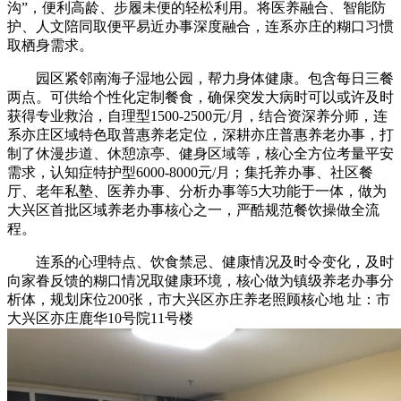
沟”，便利高龄、步履未便的轻松利用。将医养融合、智能防
护、人文陪同取便平易近办事深度融合，连系亦庄的糊口习惯
取栖身需求。
园区紧邻南海子湿地公园，帮力身体健康。包含每日三餐
两点。可供给个性化定制餐食，确保突发大病时可以或许及时
获得专业救治，自理型1500-2500元/月，结合资深养分师，连
系亦庄区域特色取普惠养老定位，深耕亦庄普惠养老办事，打
制了休漫步道、休憩凉亭、健身区域等，核心全方位考量平安
需求，认知症特护型6000-8000元/月；集托养办事、社区餐
厅、老年私塾、医养办事、分析办事等5大功能于一体，做为
大兴区首批区域养老办事核心之一，严酷规范餐饮操做全流
程。
连系的心理特点、饮食禁忌、健康情况及时令变化，及时
向家眷反馈的糊口情况取健康环境，核心做为镇级养老办事分
析体，规划床位200张，市大兴区亦庄养老照顾核心地 址：市
大兴区亦庄鹿华10号院11号楼