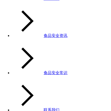
食品安全资讯
食品安全常识
联系我们