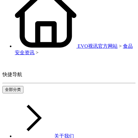
EVO视讯官方网站
>
食品
安全资讯
>
快捷导航
全部分类
关于我们