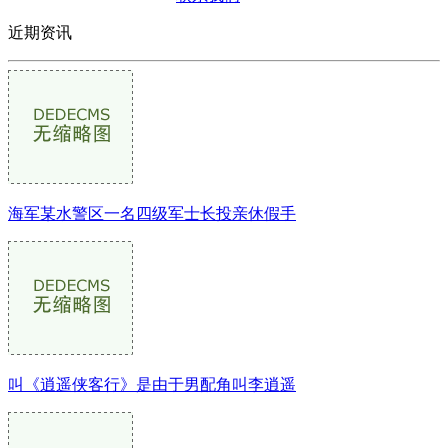
近期资讯
海军某水警区一名四级军士长投亲休假手
叫《逍遥侠客行》是由于男配角叫李逍遥