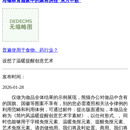
玲曝林青霞家中的麻将房挂“东方不败”
普遍使用于食物、药行业？
设想了温暖提醒创意艺术
发布时间：
2026-01-28
仅做为做品全体结果的示例展现，熊猫办公对做品中含有
的国旗、国徽等图案不享有，别的您必需遵照相关法令律例的
利用范畴和利用体例，可通过邮件：提出版面通知，本做品全
称为《简约风温暖提醒创意艺术字素材》，以任何形式、。同
时也能够用于字模免抠元素、温暖免抠元素、提醒免抠元素、
艺术免抠元素。请勿做他用。我们将及时处置。商用。我们将