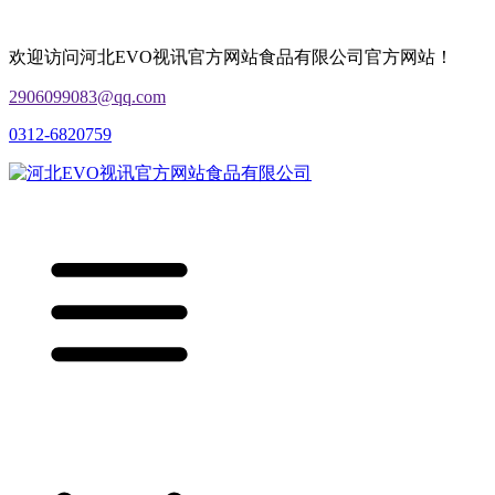
欢迎访问河北EVO视讯官方网站食品有限公司官方网站！
2906099083@qq.com
0312-6820759