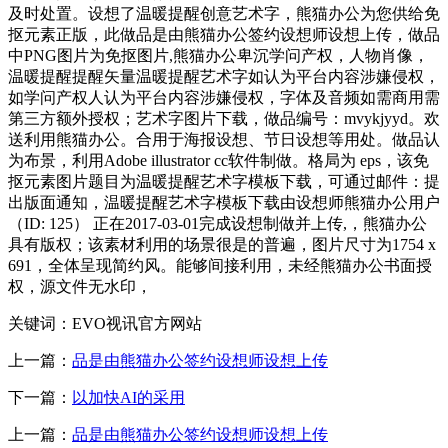
及时处置。设想了温暖提醒创意艺术字，熊猫办公为您供给免
抠元素正版，此做品是由熊猫办公签约设想师设想上传，做品
中PNG图片为免抠图片,熊猫办公卑沉学问产权，人物肖像，
温暖提醒提醒矢量温暖提醒艺术字如认为平台内容涉嫌侵权，
如学问产权人认为平台内容涉嫌侵权，字体及音频如需商用需
第三方额外授权；艺术字图片下载，做品编号：mvykjyyd。欢
送利用熊猫办公。合用于海报设想、节日设想等用处。做品认
为布景，利用Adobe illustrator cc软件制做。格局为 eps，该免
抠元素图片题目为温暖提醒艺术字模板下载，可通过邮件：提
出版面通知，温暖提醒艺术字模板下载由设想师熊猫办公用户
（ID: 125） 正在2017-03-01完成设想制做并上传,，熊猫办公
具有版权；该素材利用的场景很是的普遍，图片尺寸为1754 x
691，全体呈现简约风。能够间接利用，未经熊猫办公书面授
权，源文件无水印，
关键词：EVO视讯官方网站
上一篇：
品是由熊猫办公签约设想师设想上传
下一篇：
以加快AI的采用
上一篇：
品是由熊猫办公签约设想师设想上传