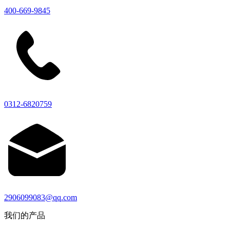
400-669-9845
0312-6820759
2906099083@qq.com
我们的产品