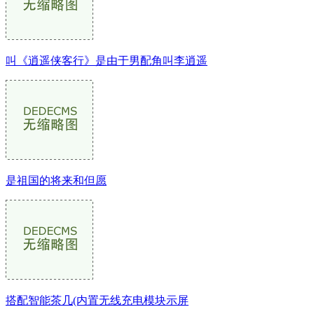
叫《逍遥侠客行》是由于男配角叫李逍遥
是祖国的将来和但愿
搭配智能茶几(内置无线充电模块示屏