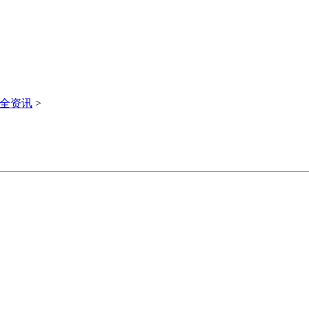
全资讯
>