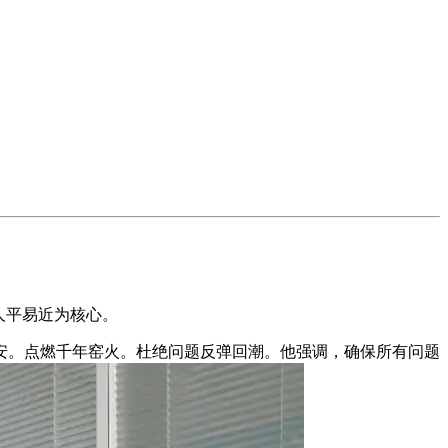
人平易近为核心。
。点燃千年窑火。杜绝问题反弹回潮。他强调，确保所有问题