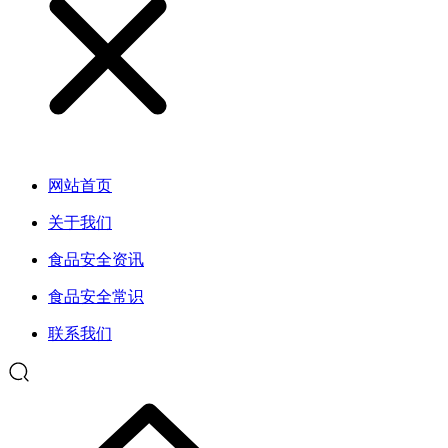
网站首页
关于我们
食品安全资讯
食品安全常识
联系我们