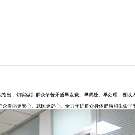
指出，切实做到群众坚苦矛盾早发觉、早调处、早处理。要以
众看病更安心、就医更舒心。全力守护群众身体健康和生命平安