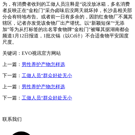
为，有消费者收到的工做人员注释是“说没放冰箱，多名消费
者反映正在“金粒门”采办卤味后没两天就坏掉，长沙县相关部
分会有特地布告。或者前一日有多余的，因韵红食物厂不属其
辖区，记者亦发觉该食物厂出产堪忧。以“新颖短保”“无添
加”等为从打标签的出名零食物牌“金粒门”被曝其据湖南都会
频道1月12日报道，1批次镉（以Cd计）不合适食物平安国度
尺度。
关键词：EVO视讯官方网站
上一篇：
男性养护产物怎样选
下一篇：
工做人员“群众好处无小
上一篇：
男性养护产物怎样选
下一篇：
工做人员“群众好处无小
联系我们