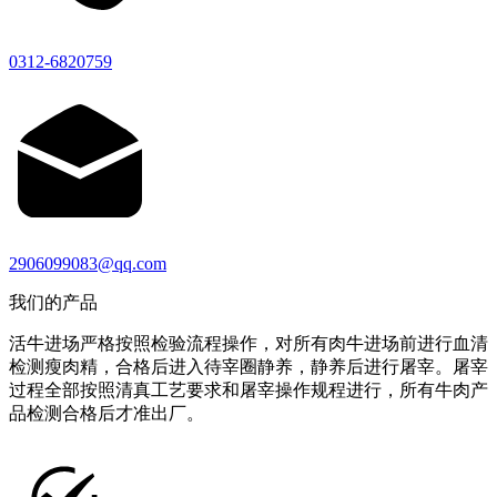
0312-6820759
2906099083@qq.com
我们的产品
活牛进场严格按照检验流程操作，对所有肉牛进场前进行血清
检测瘦肉精，合格后进入待宰圈静养，静养后进行屠宰。屠宰
过程全部按照清真工艺要求和屠宰操作规程进行，所有牛肉产
品检测合格后才准出厂。