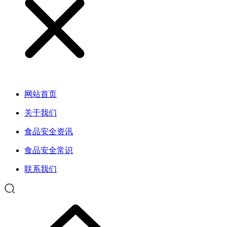
网站首页
关于我们
食品安全资讯
食品安全常识
联系我们