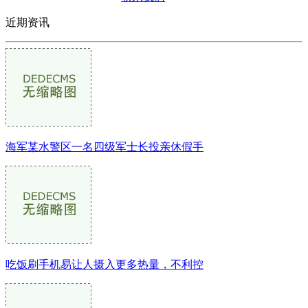
近期资讯
海军某水警区一名四级军士长投亲休假手
吃饭刷手机易让人摄入更多热量，不利控