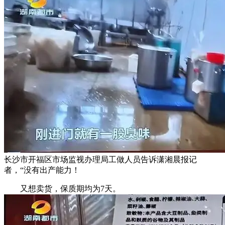
长沙市开福区市场监视办理局工做人员告诉潇湘晨报记
者，“没有出产能力！
又想卖货，保质期均为7天。