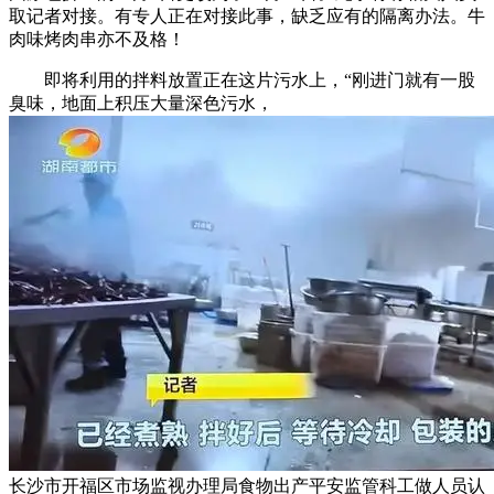
取记者对接。有专人正在对接此事，缺乏应有的隔离办法。牛
肉味烤肉串亦不及格！
即将利用的拌料放置正在这片污水上，“刚进门就有一股
臭味，地面上积压大量深色污水，
长沙市开福区市场监视办理局食物出产平安监管科工做人员认