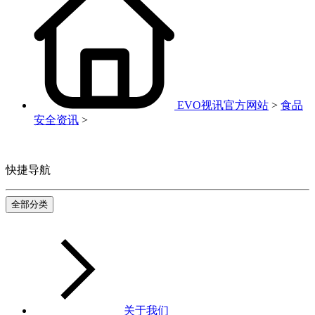
EVO视讯官方网站
>
食品
安全资讯
>
快捷导航
全部分类
关于我们