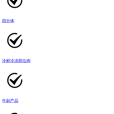
四分体
冷鲜冷冻部位肉
牛副产品