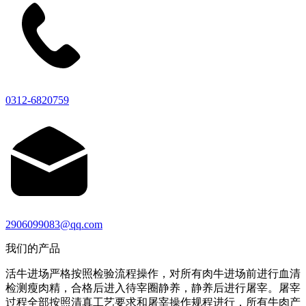
0312-6820759
2906099083@qq.com
我们的产品
活牛进场严格按照检验流程操作，对所有肉牛进场前进行血清
检测瘦肉精，合格后进入待宰圈静养，静养后进行屠宰。屠宰
过程全部按照清真工艺要求和屠宰操作规程进行，所有牛肉产