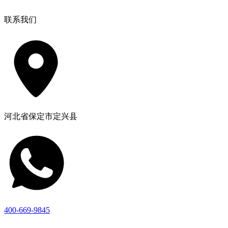
联系我们
河北省保定市定兴县
400-669-9845