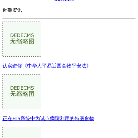
近期资讯
认实进修《中华人平易近国食物平安法》
正在HIS系统中为试点病院利用的特医食物