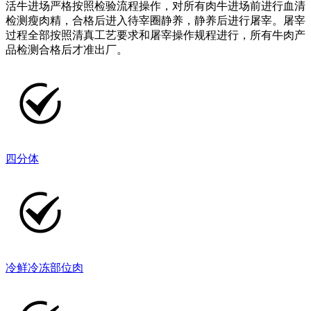
活牛进场严格按照检验流程操作，对所有肉牛进场前进行血清
检测瘦肉精，合格后进入待宰圈静养，静养后进行屠宰。屠宰
过程全部按照清真工艺要求和屠宰操作规程进行，所有牛肉产
品检测合格后才准出厂。
四分体
冷鲜冷冻部位肉