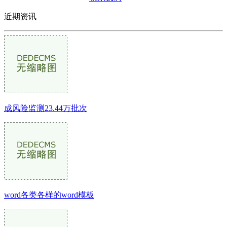
近期资讯
成风险监测23.44万批次
word各类各样的word模板