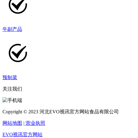
牛副产品
预制菜
关注我们
Copyright © 2023 河北EVO视讯官方网站食品有限公司
网站地图
| 营业执照
EVO视讯官方网站