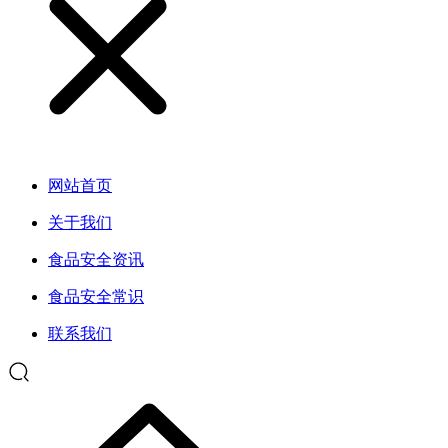
网站首页
关于我们
食品安全资讯
食品安全常识
联系我们