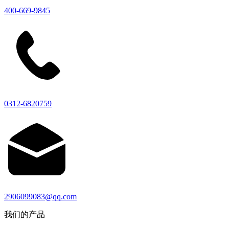
400-669-9845
0312-6820759
2906099083@qq.com
我们的产品