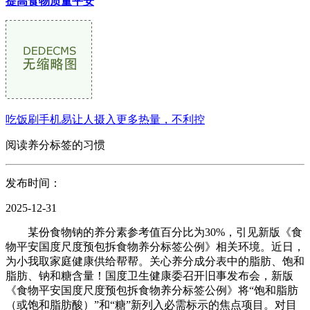
提高食物质量平安
吃饭刷手机易让人摄入更多热量，不利控
阅读养分标签的习惯
发布时间：
2025-12-31
某份食物钠的养分素参考值百分比为30%，引见新版《食
物平安国度尺度预包拆食物养分标签公例》相关环境。近日，
为小我取家庭健康供给帮帮。关心养分成分表中的脂肪、饱和
脂肪、钠和糖含量！国度卫生健康委召开旧事发布会，新版
《食物平安国度尺度预包拆食物养分标签公例》将“饱和脂肪
（或饱和脂肪酸）”和“糖”新列入必需标示的焦点项目。对目