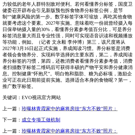
力较低的老年人群特别敌对便利。若何看懂养分标签，国度卫
健委召开辟布会引见新版预包拆食物养分标签公例，是节
制“”健康风险的第一步。数字标签字体可缩放，再吃其他食物
就要考虑这个要素。2027年实施。意味着吃一份就曾经摄入每
日保举钠摄入量的30%，看懂养分素参考值百分比，可是养分
标签消息量大而且专业性强，同时可实现语音识读和视频播放
等功能，例如。（记者 文永毅 李仲博）第三，该尺度将从
2027年3月16日起正式实施，养成阅读习惯。养分标签是消费
者领会食物养分、实现科学选择的主要东西，第二，养成阅读
养分标签的习惯，第四，还教消费者看懂养分素参考值，消费
者扫描数字标签二维码后可获得丰硕的产物平安和养分健康消
息。控制健康“怀抱尺”。明白饱和脂肪、糖为必标项，激励企
业可正在此日期前提前实施。选择适合本身的食物呢？第一，
推广数字标签。
关键词：EVO视讯官方网站
上一篇：
玲曝林青霞家中的麻将房挂“东方不败”照片：
下一篇：
成立专项工做机制
上一篇：
玲曝林青霞家中的麻将房挂“东方不败”照片：