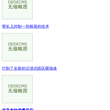
帮长儿控制一些根基的技术
打制了全新的沉浸式暗区疆场体