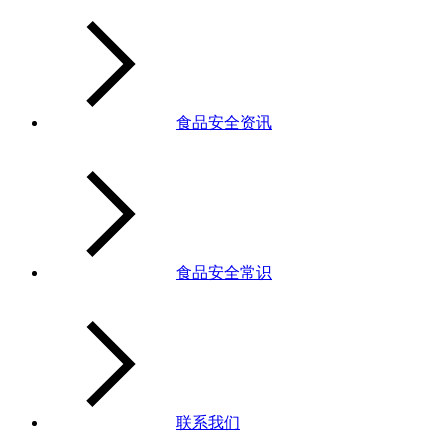
食品安全资讯
食品安全常识
联系我们