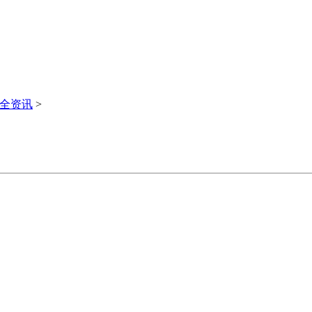
全资讯
>