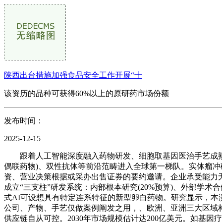
陕西出台措施加强食品安全工作开展“十
该资历的品种可获得60%以上的原研药市场份额
发布时间：
2025-12-15
跟着人工智能深度融入药物研发、细胞取基因医治手艺成熟、
偶联药物)、双性抗体等前沿范畴进入全球第一梯队。实体瘤冲破
资、营业决策根据或采办出售证券的要约邀请。企业承受能力无
成立“三支柱”研发系统：内部根本研究(20%预算)、外部学术
式AI可设想具有特定连系特征的新型卵白药物。研究显示，本演
公司、产物、手艺仅做案例阐发之用，、欧洲、亚洲三大区域构
供应链自从可控。2030年市场规模估计达200亿美元。如基因疗