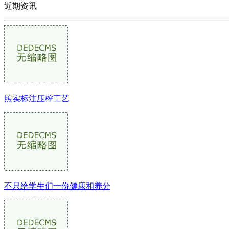
近期资讯
照实标注压榨工艺
不只给学生们一份健康和养分