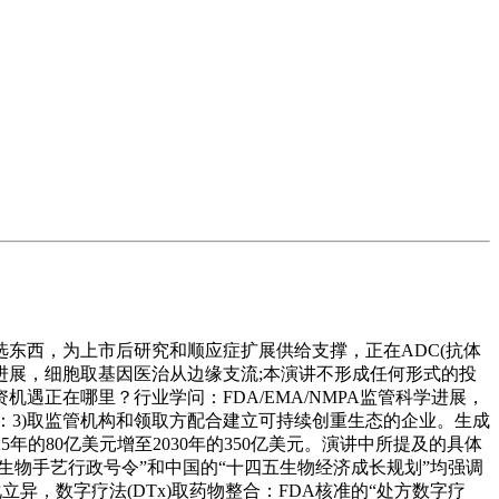
西，为上市后研究和顺应症扩展供给支撑，正在ADC(抗体
床进展，细胞取基因医治从边缘支流;本演讲不形成任何形式的投
正在哪里？行业学问：FDA/EMA/NMPA监管科学进展，
声明：3)取监管机构和领取方配合建立可持续创重生态的企业。生成
的80亿美元增至2030年的350亿美元。演讲中所提及的具体
生物手艺行政号令”和中国的“十四五生物经济成长规划”均强调
化立异，数字疗法(DTx)取药物整合：FDA核准的“处方数字疗