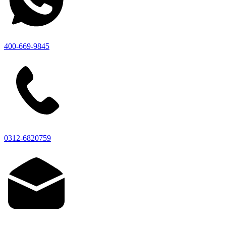
400-669-9845
0312-6820759