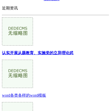
近期资讯
认实开展从题教育、实施党的立异理论武
word各类各样的word模板