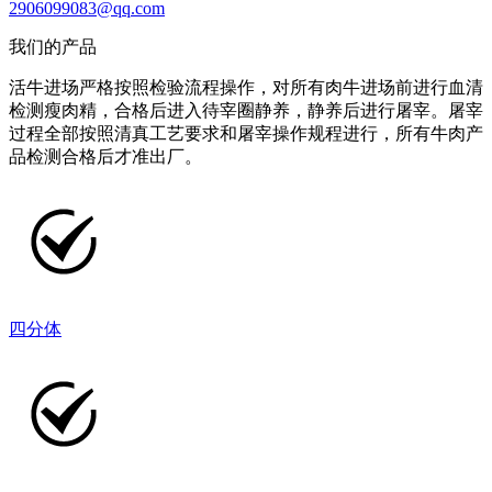
2906099083@qq.com
我们的产品
活牛进场严格按照检验流程操作，对所有肉牛进场前进行血清
检测瘦肉精，合格后进入待宰圈静养，静养后进行屠宰。屠宰
过程全部按照清真工艺要求和屠宰操作规程进行，所有牛肉产
品检测合格后才准出厂。
四分体