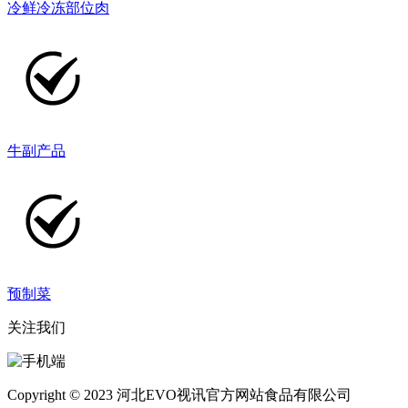
冷鲜冷冻部位肉
牛副产品
预制菜
关注我们
Copyright © 2023 河北EVO视讯官方网站食品有限公司