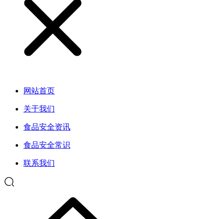
网站首页
关于我们
食品安全资讯
食品安全常识
联系我们