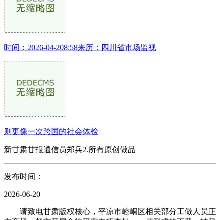
时间：2026-04-208:58来历：四川省市场监视
则更像一次跨国的社会体检
新甘肃甘报通信员郑兵2.所有原创做品
发布时间：
2026-06-20
请致电甘肃版权核心，平凉市崆峒区相关部分工做人员正