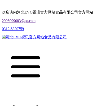
欢迎访问河北EVO视讯官方网站食品有限公司官方网站！
2906099083@qq.com
0312-6820759