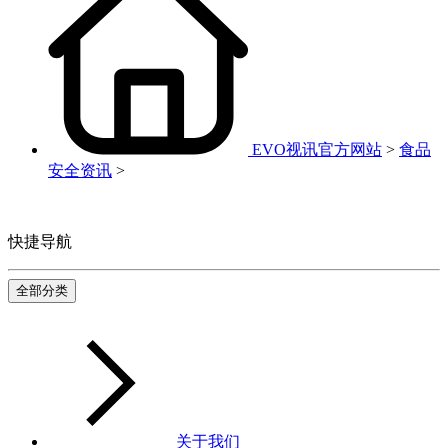
EVO视讯官方网站
>
食品
安全资讯
>
快捷导航
全部分类
关于我们