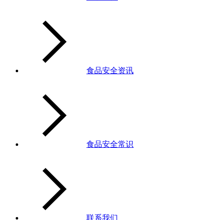
食品安全资讯
食品安全常识
联系我们