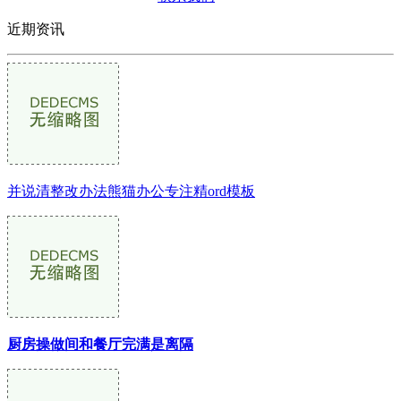
近期资讯
并说清整改办法熊猫办公专注精ord模板
厨房操做间和餐厅完满是离隔