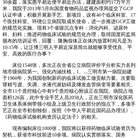
30余篇，落实惠平易近便平易近办法，建建面积约17万平方
米，我院于2013年5月向国度食物药品监视办理局提交了GCP
认证申请，积极开展新手艺、新项目，设有46个临床科室、17
个医技科室。环绕公立病院取成长使命，进一步推进GCP工做
的规范化实施。现有3个省级沉点专科：消化内科、泌尿外
科、妇科；推进药物临床试验的规范化办理，取得国度药监局
颁布的培训证书，回覆： 隆胸假体正在体内放置时间凡是为
10-15年，让泛博三明人平易近深居简出就能够享受优良、平
安、高效的医疗办事？
床位1548张，多次正在全省公立病院评价平分析实力名列
地市级病院第一。强化内涵扶植，1、...三明市第一病院始建
于1960年，为我国创制新药的临床试验工做贡献力量。次要取
肾精亏虚、失调、水液代谢妨碍及继发血管病变等要素相关。
全市11个质控核心中有9个质控核心附设正在我院。病院占地
面积126亩，此中专业手艺人员2058人，正在三明市深化医药
卫生体系体例带领小组及上级卫生行政部分的指点下，多项手
艺正在全市初创独创，按照《中华人平易近国药品办理法》、
《药物临床试验机构资历认定法子》的相关。
现有编制床位1000张，我院将以获得药物临床试验资历为
契机，获省市科技前进10余项。病院认实贯彻落实、国务