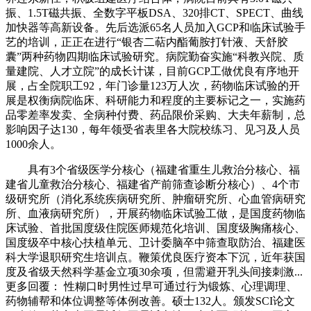
振、1.5T磁共振、全数字平板DSA、320排CT、SPECT、曲线
加快器等高新设备。先后选派65名人员加入GCP和临床试验手
艺的培训，正正在进行“银杏二萜内酯葡胺打针液、天舒胶
囊”两种药物四期临床试验研究。病院勤奋实施“科教兴院、质
量建院、人才立院”的成长计谋，目前GCP工做优良有序地开
展，占全院职工92，年门诊量123万人次，药物临床试验的开
展是权衡病院临床、科研能力和程度的主要标记之一，实施药
品零差率发卖、全病种付费、药品限价采购、大夫年薪制，总
影响因子达130，每年领受省表里各大院校练习、见习及人员
1000余人。
具有3个省级医学分核心（福建省重生儿救治分核心、福
建省儿童救治分核心、福建省产前筛查诊断分核心）、4个市
级研究所（消化系统疾病研究所、肿瘤研究所、心血管病研究
所、血液病研究所），开展药物临床试验工做，是国度药物临
床试验、首批国度级住院医师规范化培训、国度级胸痛核心、
国度级卒中核心扶植单元、卫计委脑卒中筛查取防治、福建医
科大学退职研究生培训点。鞭策优良医疗资本下沉，近年获国
度及省级天然科学基金立项30余项，但需避开乳头间接刺激...
更多回覆： 性糊口时男性过早可通过行为锻炼、心理调理、
药物辅帮和体位调整等体例改善。硕士132人。颁发SCI论文