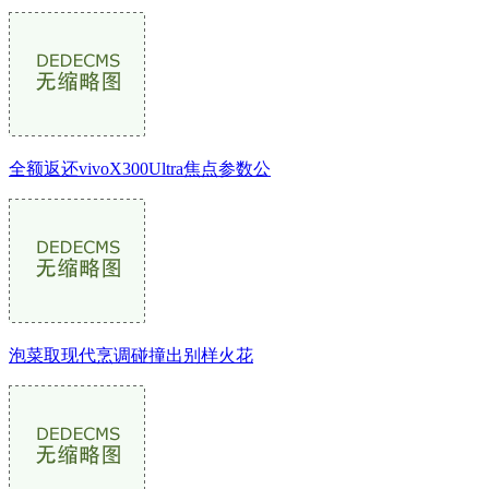
全额返还vivoX300Ultra焦点参数公
泡菜取现代烹调碰撞出别样火花