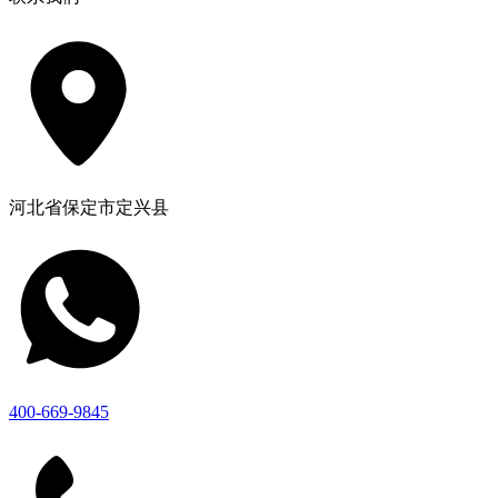
河北省保定市定兴县
400-669-9845