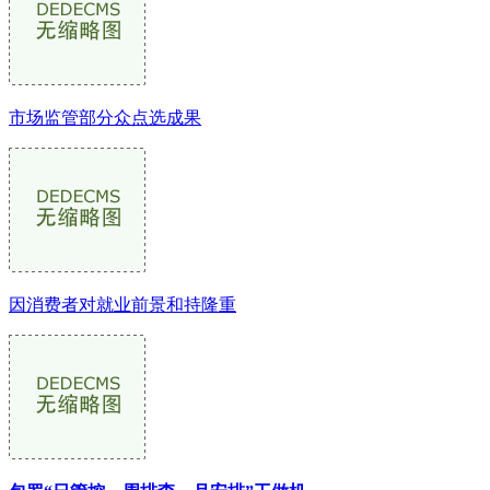
市场监管部分众点选成果
因消费者对就业前景和持隆重