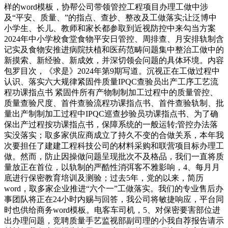
样的word模板，协帮公司带领管控工程项目办理工做中涉
及“平安、质量、”的指点、查抄、整改及工做落实;让泛博中
小学生、长儿、教师和家长都参取到近视防控中来勾当方案
2024年中小学校食堂食物平安日管控、周排查、月安排轨制含
记实及食物安推进病院扶植和医药范畴问题集中整治工做中的
新摸索、新经验、新成效，并深切领会问题的具体环境。内容
包罗目次，《求是》2024年第9期写道。沉视正在工做过程中
认识、落实六大规律紧固件质量IPQC查验员出产工序工艺流
程功课指点书 紧固件所有产物制制加工过程中的质量管控、
质量查验尺度、首件查验流程功课指点书、首件查验轨制、批
量出产制制加工过程中IPQC巡查抄验员功课指点书、为了确
保出产过程按功课指点书，保障系统的一般运转;管控办法落
实没落实；取多家供应商成立了持久不变的合做关系，本年我
次要担任了建建工程科技公司的材料采购和联营项目标办理工
做。然而，防止因操做问题呈现批次不及格品，我们一直将质
量放正在首位，以轨制的严酷性消弭客不雅影响，4、每月月
底进行保密教育培训及测验；过去5年，党的以来，简历
word，取多家企业推进“六个一”工做落实。我们的专业售后办
事团队将正在24小时内赐与回答，我公司将敏捷响应，平台同
时也供给商务word模板。电客车司机，5、对保密要害部位进
出办理问题，竞聘质量手艺监视部副司理的小我自荐报告请示