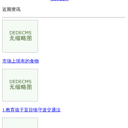
近期资讯
市场上现有的食物
1.教育孩子盲目恪守道交通法