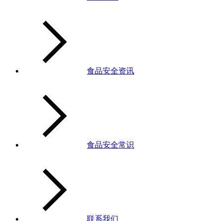
食品安全资讯
食品安全常识
联系我们