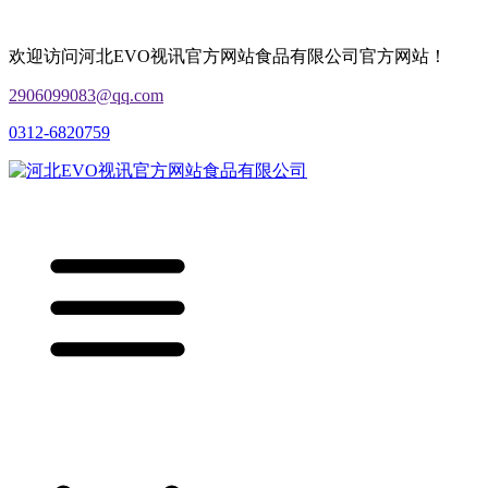
欢迎访问河北EVO视讯官方网站食品有限公司官方网站！
2906099083@qq.com
0312-6820759