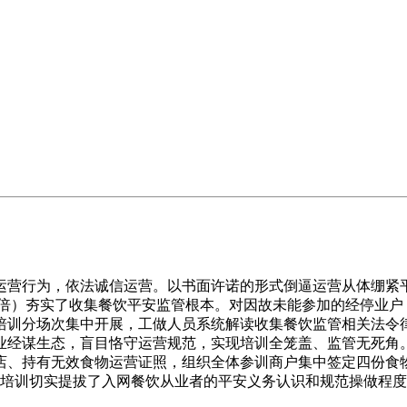
营行为，依法诚信运营。以书面许诺的形式倒逼运营从体绷紧平
林倍）夯实了收集餐饮平安监管根本。对因故未能参加的经停业户
培训分场次集中开展，工做人员系统解读收集餐饮监管相关法令
业经谋生态，盲目恪守运营规范，实现培训全笼盖、监管无死角
店、持有无效食物运营证照，组织全体参训商户集中签定四份食
项培训切实提拔了入网餐饮从业者的平安义务认识和规范操做程