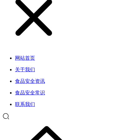
网站首页
关于我们
食品安全资讯
食品安全常识
联系我们