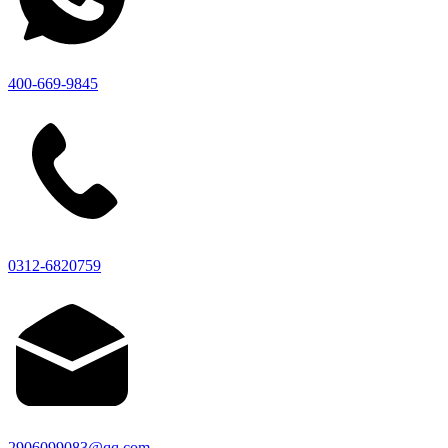
400-669-9845
0312-6820759
2906099083@qq.com