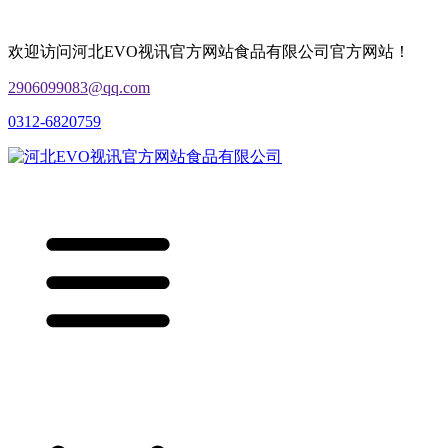
欢迎访问河北EVO视讯官方网站食品有限公司官方网站！
2906099083@qq.com
0312-6820759