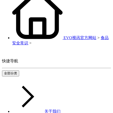
EVO视讯官方网站
>
食品
安全常识
>
快捷导航
全部分类
关于我们