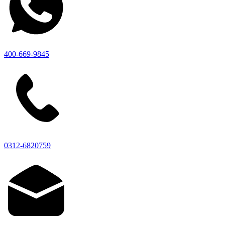
400-669-9845
0312-6820759