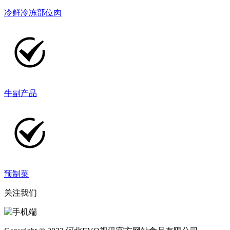
冷鲜冷冻部位肉
牛副产品
预制菜
关注我们