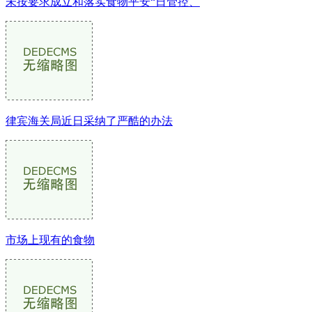
未按要求成立和落实食物平安“日管控、
律宾海关局近日采纳了严酷的办法
市场上现有的食物