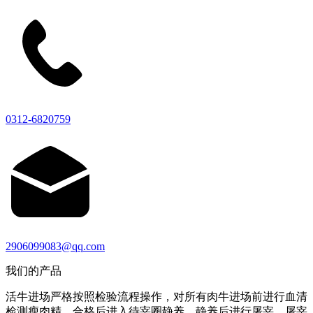
0312-6820759
2906099083@qq.com
我们的产品
活牛进场严格按照检验流程操作，对所有肉牛进场前进行血清
检测瘦肉精，合格后进入待宰圈静养，静养后进行屠宰。屠宰