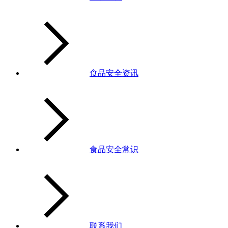
食品安全资讯
食品安全常识
联系我们