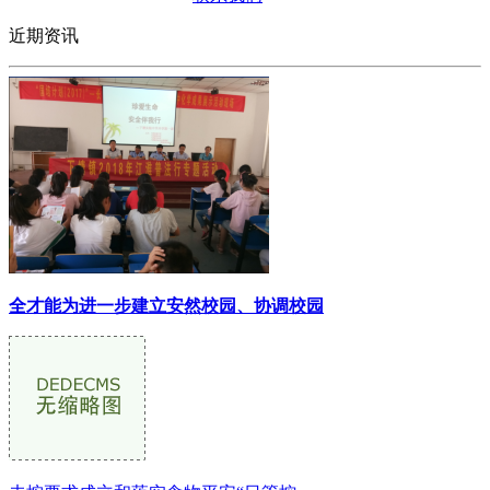
近期资讯
全才能为进一步建立安然校园、协调校园