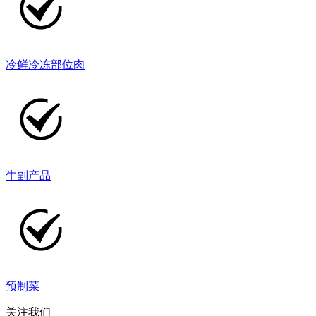
冷鲜冷冻部位肉
牛副产品
预制菜
关注我们