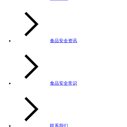
食品安全资讯
食品安全常识
联系我们