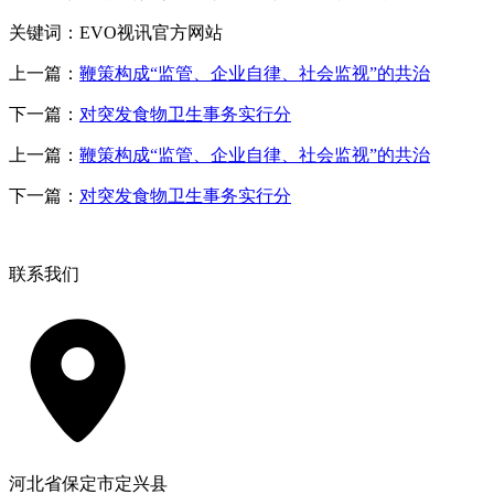
关键词：EVO视讯官方网站
上一篇：
鞭策构成“监管、企业自律、社会监视”的共治
下一篇：
对突发食物卫生事务实行分
上一篇：
鞭策构成“监管、企业自律、社会监视”的共治
下一篇：
对突发食物卫生事务实行分
联系我们
河北省保定市定兴县