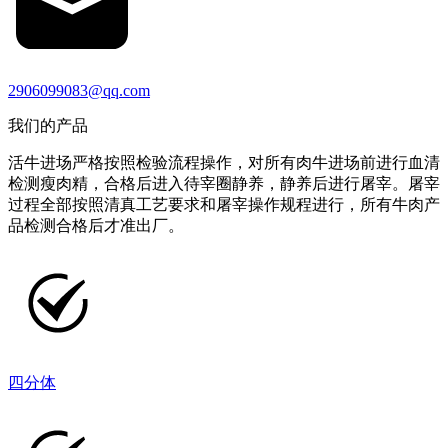
2906099083@qq.com
我们的产品
活牛进场严格按照检验流程操作，对所有肉牛进场前进行血清
检测瘦肉精，合格后进入待宰圈静养，静养后进行屠宰。屠宰
过程全部按照清真工艺要求和屠宰操作规程进行，所有牛肉产
品检测合格后才准出厂。
四分体