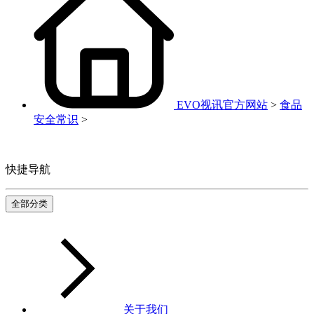
EVO视讯官方网站
>
食品
安全常识
>
快捷导航
全部分类
关于我们