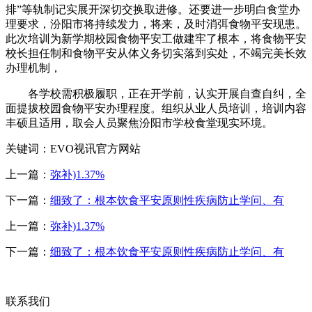
排”等轨制记实展开深切交换取进修。还要进一步明白食堂办
理要求，汾阳市将持续发力，将来，及时消弭食物平安现患。
此次培训为新学期校园食物平安工做建牢了根本，将食物平安
校长担任制和食物平安从体义务切实落到实处，不竭完美长效
办理机制，
各学校需积极履职，正在开学前，认实开展自查自纠，全
面提拔校园食物平安办理程度。组织从业人员培训，培训内容
丰硕且适用，取会人员聚焦汾阳市学校食堂现实环境。
关键词：EVO视讯官方网站
上一篇：
弥补)1.37%
下一篇：
细致了：根本饮食平安原则性疾病防止学问、有
上一篇：
弥补)1.37%
下一篇：
细致了：根本饮食平安原则性疾病防止学问、有
联系我们