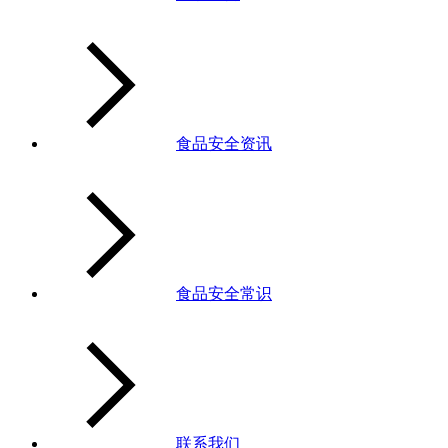
食品安全资讯
食品安全常识
联系我们