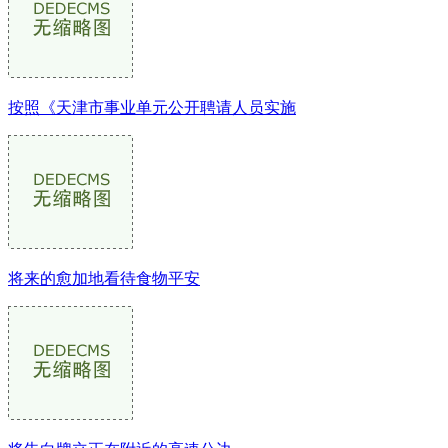
按照《天津市事业单元公开聘请人员实施
将来的愈加地看待食物平安