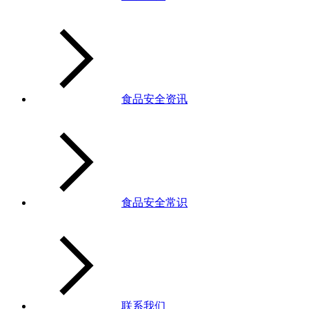
食品安全资讯
食品安全常识
联系我们