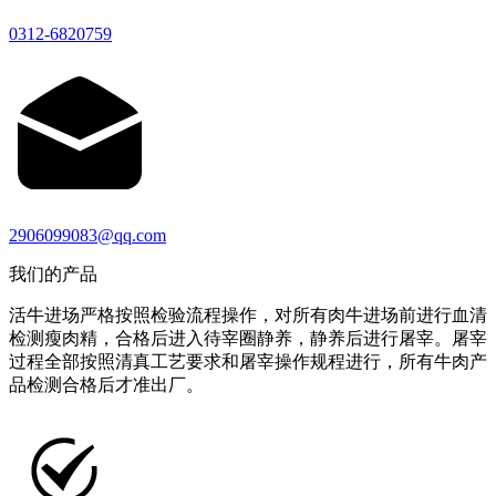
0312-6820759
2906099083@qq.com
我们的产品
活牛进场严格按照检验流程操作，对所有肉牛进场前进行血清
检测瘦肉精，合格后进入待宰圈静养，静养后进行屠宰。屠宰
过程全部按照清真工艺要求和屠宰操作规程进行，所有牛肉产
品检测合格后才准出厂。