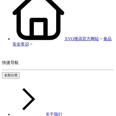
EVO视讯官方网站
>
食品
安全常识
>
快捷导航
全部分类
关于我们