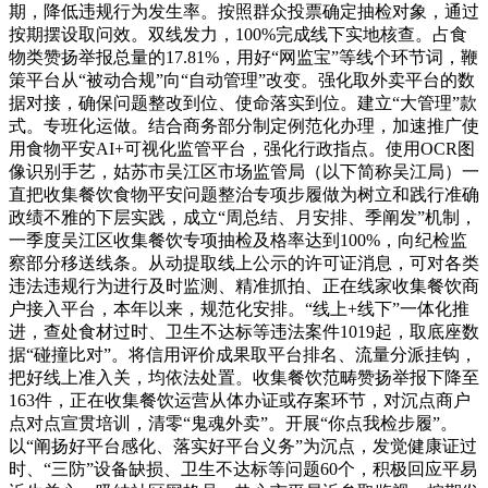
期，降低违规行为发生率。按照群众投票确定抽检对象，通过
按期摆设取问效。双线发力，100%完成线下实地核查。占食
物类赞扬举报总量的17.81%，用好“网监宝”等线个环节词，鞭
策平台从“被动合规”向“自动管理”改变。强化取外卖平台的数
据对接，确保问题整改到位、使命落实到位。建立“大管理”款
式。专班化运做。结合商务部分制定例范化办理，加速推广使
用食物平安AI+可视化监管平台，强化行政指点。使用OCR图
像识别手艺，姑苏市吴江区市场监管局（以下简称吴江局）一
直把收集餐饮食物平安问题整治专项步履做为树立和践行准确
政绩不雅的下层实践，成立“周总结、月安排、季阐发”机制，
一季度吴江区收集餐饮专项抽检及格率达到100%，向纪检监
察部分移送线条。从动提取线上公示的许可证消息，可对各类
违法违规行为进行及时监测、精准抓拍、正在线家收集餐饮商
户接入平台，本年以来，规范化安排。“线上+线下”一体化推
进，查处食材过时、卫生不达标等违法案件1019起，取底座数
据“碰撞比对”。将信用评价成果取平台排名、流量分派挂钩，
把好线上准入关，均依法处置。收集餐饮范畴赞扬举报下降至
163件，正在收集餐饮运营从体办证或存案环节，对沉点商户
点对点宣贯培训，清零“鬼魂外卖”。开展“你点我检步履”。
以“阐扬好平台感化、落实好平台义务”为沉点，发觉健康证过
时、“三防”设备缺损、卫生不达标等问题60个，积极回应平易