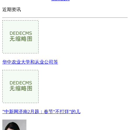
近期资讯
华中农业大学和从业公司等
”中新网济南2月题：春节“不打烊”的儿