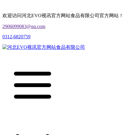
欢迎访问河北EVO视讯官方网站食品有限公司官方网站！
2906099083@qq.com
0312-6820759