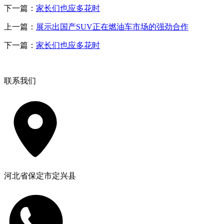
下一篇：
家长们也应多花时
上一篇：
展示出国产SUV正在燃油车市场的强劲合作
下一篇：
家长们也应多花时
联系我们
河北省保定市定兴县