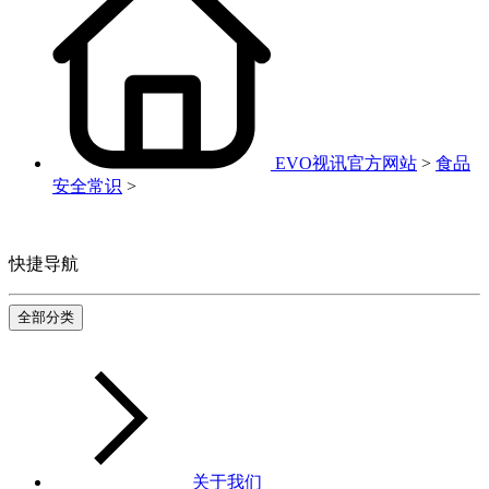
EVO视讯官方网站
>
食品
安全常识
>
快捷导航
全部分类
关于我们