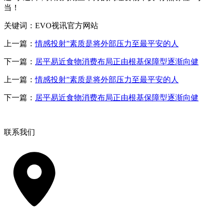
当！
关键词：EVO视讯官方网站
上一篇：
情感投射”素质是将外部压力至最平安的人
下一篇：
居平易近食物消费布局正由根基保障型逐渐向健
上一篇：
情感投射”素质是将外部压力至最平安的人
下一篇：
居平易近食物消费布局正由根基保障型逐渐向健
联系我们