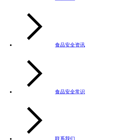
食品安全资讯
食品安全常识
联系我们