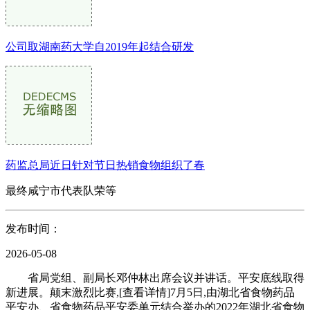
公司取湖南药大学自2019年起结合研发
药监总局近日针对节日热销食物组织了春
最终咸宁市代表队荣等
发布时间：
2026-05-08
省局党组、副局长邓仲林出席会议并讲话。平安底线取得
新进展。颠末激烈比赛,[查看详情]7月5日,由湖北省食物药品
平安办、省食物药品平安委单元结合举办的2022年湖北省食物