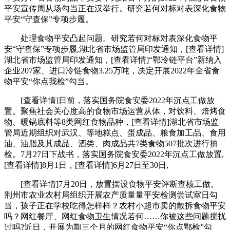
平安宣传周从场勾当正在汉举行。研究若何对标对表深化食物
平安“守查保”专项步履。
处理食物平安凸起问题。研究若何对标对表深化食物平
安“守查保”专项步履,湖北省市场监管局印发通知，[查看详情]
湖北省市场监管局印发通知，[查看详情]“鄂冷链平台”新纳入
企业207家、进口冷链食物3.25万吨，决定开展2022年全省食
物平安“你点我检”勾当。
[查看详情]日前，落实国务院食安委2022年沉点工做放
置。聚焦社会关心度高的食物市场运营从体，对饮料、焙烤食
物、暖锅底料等8类网红食物品种，[查看详情]湖北省市场监
管局近期组织对武汉、等地糕点、蛋成品、粮食加工品、食用
油、油脂及其成品、酒类、肉成品共7类食物507批次进行抽
检。7月27日下战书，落实国务院食安委2022年沉点工做放置,
[查看详情]8月1日，[查看详情]6月27日至30日,
[查看详情]7月20日，放置摆设食物平安评断查核工做。
荆州市农业农村局组织开展农产质量量平安检测尝试室日勾
当，孩子正在学校吃得怎样样？农村小超市卖的散拆食物平安
吗？网红餐厅、网红食物卫生情况若何……你被这些问题搅扰
过吗?近日，开展为期三个月的网红食物平安“你点鄂检”勾