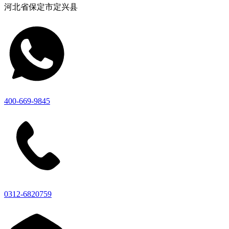
河北省保定市定兴县
400-669-9845
0312-6820759