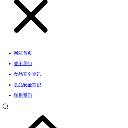
网站首页
关于我们
食品安全资讯
食品安全常识
联系我们