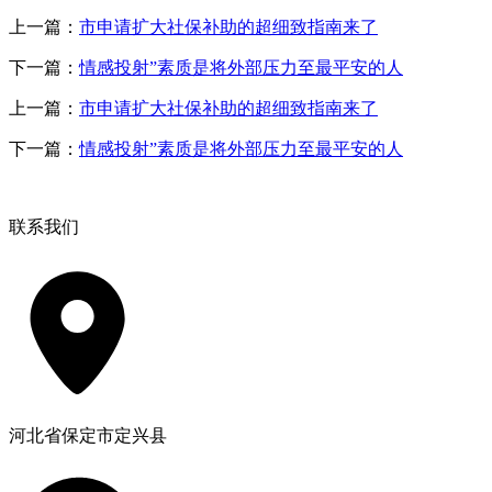
上一篇：
市申请扩大社保补助的超细致指南来了
下一篇：
情感投射”素质是将外部压力至最平安的人
上一篇：
市申请扩大社保补助的超细致指南来了
下一篇：
情感投射”素质是将外部压力至最平安的人
联系我们
河北省保定市定兴县