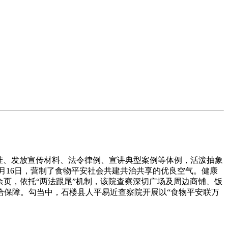
挂、发放宣传材料、法令律例、宣讲典型案例等体例，活泼抽象
月16日，营制了食物平安社会共建共治共享的优良空气。健康
余页，依托“两法跟尾”机制，该院查察深切广场及周边商铺、饭
给保障。勾当中，石楼县人平易近查察院开展以“食物平安联万