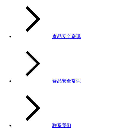
食品安全资讯
食品安全常识
联系我们