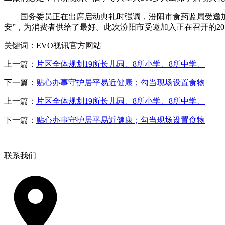
国务委员正在出席启动典礼时强调，汾阳市食药监局受邀加入国
安”，为消费者供给了最好。此次汾阳市受邀加入正在召开的2
关键词：EVO视讯官方网站
上一篇：
片区全体规划19所长儿园、8所小学、8所中学、
下一篇：
贴心办事守护居平易近健康；勾当现场设置食物
上一篇：
片区全体规划19所长儿园、8所小学、8所中学、
下一篇：
贴心办事守护居平易近健康；勾当现场设置食物
联系我们