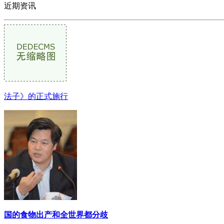
近期资讯
法子》的正式施行
国的食物出产和全世界都分歧