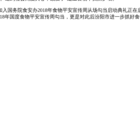
务院食安办2018年食物平安宣传周从场勾当启动典礼正在启
018年国度食物平安宣传周勾当，更是对此后汾阳市进一步抓好