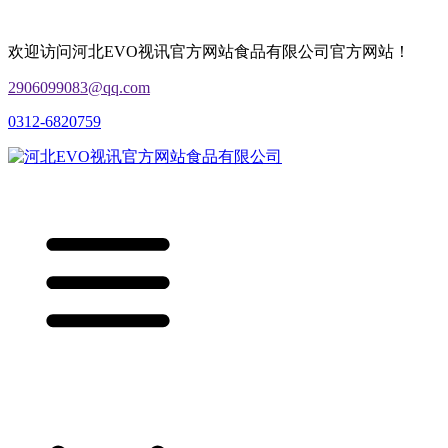
欢迎访问河北EVO视讯官方网站食品有限公司官方网站！
2906099083@qq.com
0312-6820759