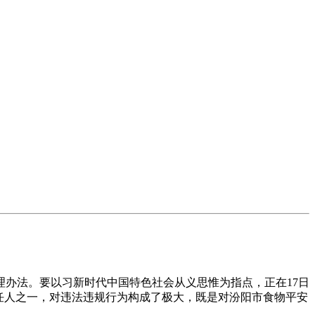
办法。要以习新时代中国特色社会从义思惟为指点，正在17日
任人之一，对违法违规行为构成了极大，既是对汾阳市食物平安